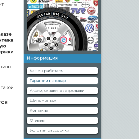
ит
аказе
нтажа
.
ную
ержки
Информация
ятины
Как мы работаем
Гарантии на товар
 такой
Акции, скидки, распродажи
Шиномонтаж
ТСЯ
.
Контакты
Отзывы
Условия рассрочки