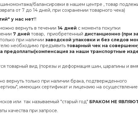
 шиномонтажа/балансировки в нашем центре , товар подлеж
зврата от 7 до 14 дней, при сохранении товарного чека)
ий" у нас нет
!!!
 можно вернуть в течении
14 дней
с момента покупки
ечении
7 дней
товар, приобретенный
дистанционно (при з
 только при наличии
заводской упаковки и без следов мо
ателю необходимо предъявить
товарный чек на совершен
ма предоплаты(компенсация за наши транспортные изд
ся товарный вид (порезы и деформация шин, царапины и вм
жно вернуть только при наличии брака, подтвержденного
пертизы", имеющих сертификат и лицензию на осуществление
исков или так называемый "старый год"
БРАКОМ НЕ ЯВЛЯЮ
ты качества при запросе.