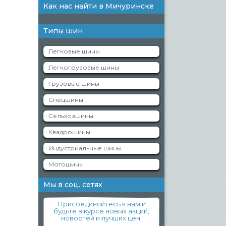
Как нас найти в Мичуринске
Типы шин
Легковые шины
Легкогрузовые шины
Грузовые шины
Спецшины
Сельхозшины
Квадрошины
Индустриальные шины
Мотошины
Мы в соц. сетях
Присоединяйтесь к нам и
будьте в курсе новых акций,
новостей и лучших цен!