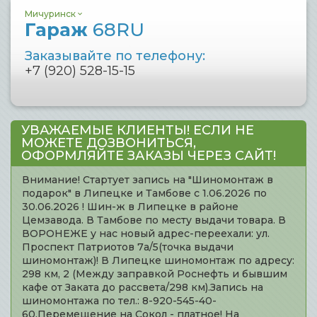
Мичуринск
Гараж
68RU
Заказывайте по телефону:
+7 (920) 528-15-15
УВАЖАЕМЫЕ КЛИЕНТЫ! ЕСЛИ НЕ
МОЖЕТЕ ДОЗВОНИТЬСЯ,
ОФОРМЛЯЙТЕ ЗАКАЗЫ ЧЕРЕЗ САЙТ!
Внимание! Стартует запись на "Шиномонтаж в
подарок" в Липецке и Тамбове с 1.06.2026 по
30.06.2026 ! Шин-ж в Липецке в районе
Цемзавода. В Тамбове по месту выдачи товара. В
ВОРОНЕЖЕ у нас новый адрес-переехали: ул.
Проспект Патриотов 7а/5(точка выдачи
шиномонтаж)! В Липецке шиномонтаж по адресу:
298 км, 2 (Между заправкой Роснефть и бывшим
кафе от Заката до рассвета/298 км).Запись на
шиномонтажа по тел.: 8-920-545-40-
60.Перемещение на Сокол - платное! На