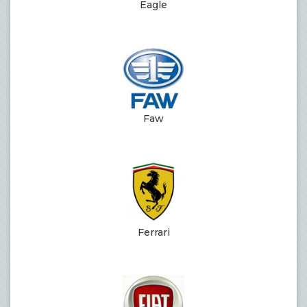
Eagle
Faw
Ferrari