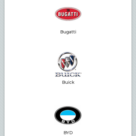
Bugatti
Buick
BYD