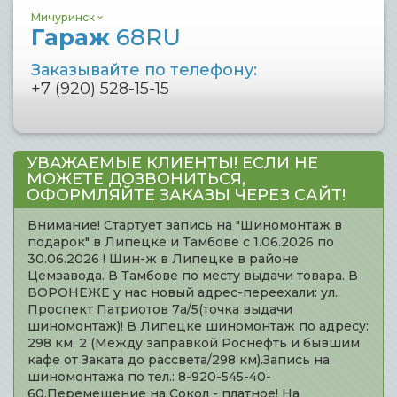
Мичуринск
Гараж
68RU
Заказывайте по телефону:
+7 (920) 528-15-15
УВАЖАЕМЫЕ КЛИЕНТЫ! ЕСЛИ НЕ
МОЖЕТЕ ДОЗВОНИТЬСЯ,
ОФОРМЛЯЙТЕ ЗАКАЗЫ ЧЕРЕЗ САЙТ!
Внимание! Стартует запись на "Шиномонтаж в
подарок" в Липецке и Тамбове с 1.06.2026 по
30.06.2026 ! Шин-ж в Липецке в районе
Цемзавода. В Тамбове по месту выдачи товара. В
ВОРОНЕЖЕ у нас новый адрес-переехали: ул.
Проспект Патриотов 7а/5(точка выдачи
шиномонтаж)! В Липецке шиномонтаж по адресу:
298 км, 2 (Между заправкой Роснефть и бывшим
кафе от Заката до рассвета/298 км).Запись на
шиномонтажа по тел.: 8-920-545-40-
60.Перемещение на Сокол - платное! На