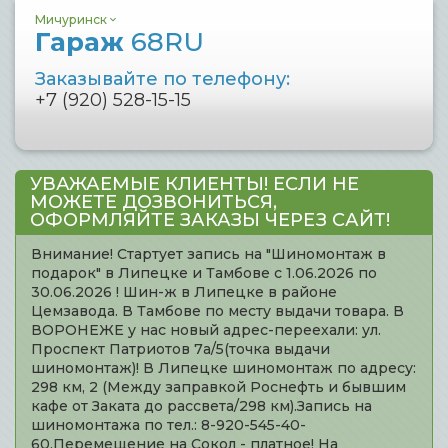
Мичуринск
Гараж
68RU
Заказывайте по телефону:
+7 (920) 528-15-15
УВАЖАЕМЫЕ КЛИЕНТЫ! ЕСЛИ НЕ
МОЖЕТЕ ДОЗВОНИТЬСЯ,
ОФОРМЛЯЙТЕ ЗАКАЗЫ ЧЕРЕЗ САЙТ!
Внимание! Стартует запись на "Шиномонтаж в
подарок" в Липецке и Тамбове с 1.06.2026 по
30.06.2026 ! Шин-ж в Липецке в районе
Цемзавода. В Тамбове по месту выдачи товара. В
ВОРОНЕЖЕ у нас новый адрес-переехали: ул.
Проспект Патриотов 7а/5(точка выдачи
шиномонтаж)! В Липецке шиномонтаж по адресу:
298 км, 2 (Между заправкой Роснефть и бывшим
кафе от Заката до рассвета/298 км).Запись на
шиномонтажа по тел.: 8-920-545-40-
60.Перемещение на Сокол - платное! На