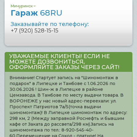
Мичуринск
Гараж
68RU
Заказывайте по телефону:
+7 (920) 528-15-15
УВАЖАЕМЫЕ КЛИЕНТЫ! ЕСЛИ НЕ
МОЖЕТЕ ДОЗВОНИТЬСЯ,
ОФОРМЛЯЙТЕ ЗАКАЗЫ ЧЕРЕЗ САЙТ!
Внимание! Стартует запись на "Шиномонтаж в
подарок" в Липецке и Тамбове с 1.06.2026 по
30.06.2026 ! Шин-ж в Липецке в районе
Цемзавода. В Тамбове по месту выдачи товара. В
ВОРОНЕЖЕ у нас новый адрес-переехали: ул.
Проспект Патриотов 7а/5(точка выдачи
шиномонтаж)! В Липецке шиномонтаж по адресу:
298 км, 2 (Между заправкой Роснефть и бывшим
кафе от Заката до рассвета/298 км).Запись на
шиномонтажа по тел.: 8-920-545-40-
60.Перемещение на Сокол - платное! На