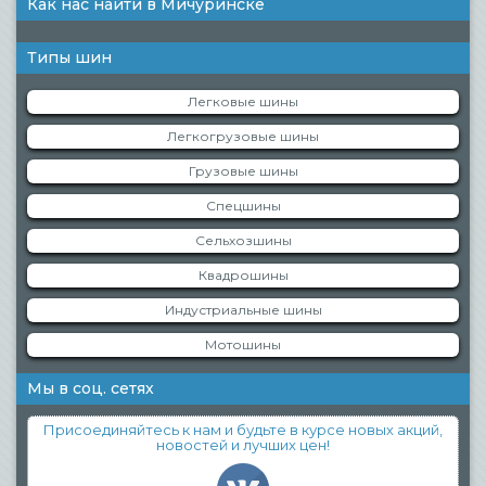
Как нас найти в Мичуринске
Типы шин
Легковые шины
Легкогрузовые шины
Грузовые шины
Спецшины
Сельхозшины
Квадрошины
Индустриальные шины
Мотошины
Мы в соц. сетях
Присоединяйтесь к нам и будьте в курсе новых акций,
новостей и лучших цен!