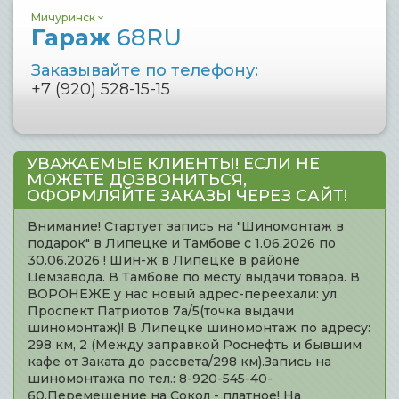
Мичуринск
Гараж
68RU
Заказывайте по телефону:
+7 (920) 528-15-15
УВАЖАЕМЫЕ КЛИЕНТЫ! ЕСЛИ НЕ
МОЖЕТЕ ДОЗВОНИТЬСЯ,
ОФОРМЛЯЙТЕ ЗАКАЗЫ ЧЕРЕЗ САЙТ!
Внимание! Стартует запись на "Шиномонтаж в
подарок" в Липецке и Тамбове с 1.06.2026 по
30.06.2026 ! Шин-ж в Липецке в районе
Цемзавода. В Тамбове по месту выдачи товара. В
ВОРОНЕЖЕ у нас новый адрес-переехали: ул.
Проспект Патриотов 7а/5(точка выдачи
шиномонтаж)! В Липецке шиномонтаж по адресу:
298 км, 2 (Между заправкой Роснефть и бывшим
кафе от Заката до рассвета/298 км).Запись на
шиномонтажа по тел.: 8-920-545-40-
60.Перемещение на Сокол - платное! На