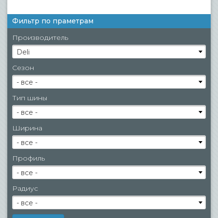
Фильтр по праметрам
Производитель
Deli
Сезон
- все -
Тип шины
- все -
Ширина
- все -
Профиль
- все -
Радиус
- все -