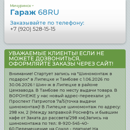
Мичуринск
Гараж
68RU
Заказывайте по телефону:
+7 (920) 528-15-15
УВАЖАЕМЫЕ КЛИЕНТЫ! ЕСЛИ НЕ
МОЖЕТЕ ДОЗВОНИТЬСЯ,
ОФОРМЛЯЙТЕ ЗАКАЗЫ ЧЕРЕЗ САЙТ!
Внимание! Стартует запись на "Шиномонтаж в
подарок" в Липецке и Тамбове с 1.06.2026 по
30.06.2026 ! Шин-ж в Липецке в районе
Цемзавода. В Тамбове по месту выдачи товара. В
ВОРОНЕЖЕ у нас новый адрес-переехали: ул.
Проспект Патриотов 7а/5(точка выдачи
шиномонтаж)! В Липецке шиномонтаж по адресу:
298 км, 2 (Между заправкой Роснефть и бывшим
кафе от Заката до рассвета/298 км).Запись на
шиномонтажа по тел.: 8-920-545-40-
60.Перемещение на Сокол - платное! На