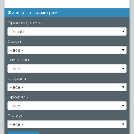
Фильтр по праметрам
Производитель
Delinte
Сезон
- все -
Тип шины
- все -
Ширина
- все -
Профиль
- все -
Радиус
- все -