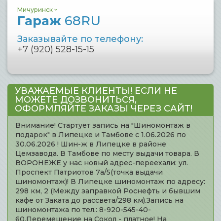
Мичуринск
Гараж
68RU
Заказывайте по телефону:
+7 (920) 528-15-15
УВАЖАЕМЫЕ КЛИЕНТЫ! ЕСЛИ НЕ
МОЖЕТЕ ДОЗВОНИТЬСЯ,
ОФОРМЛЯЙТЕ ЗАКАЗЫ ЧЕРЕЗ САЙТ!
Внимание! Стартует запись на "Шиномонтаж в
подарок" в Липецке и Тамбове с 1.06.2026 по
30.06.2026 ! Шин-ж в Липецке в районе
Цемзавода. В Тамбове по месту выдачи товара. В
ВОРОНЕЖЕ у нас новый адрес-переехали: ул.
Проспект Патриотов 7а/5(точка выдачи
шиномонтаж)! В Липецке шиномонтаж по адресу:
298 км, 2 (Между заправкой Роснефть и бывшим
кафе от Заката до рассвета/298 км).Запись на
шиномонтажа по тел.: 8-920-545-40-
60.Перемещение на Сокол - платное! На