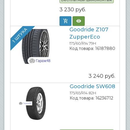
3 230
руб.
Goodride Z107
1 ШТУКА
ZupperEco
175/60/R14 79H
Код товара:
16187880
3 240
руб.
Goodride SW608
175/65/R14 82H
Код товара:
16236712