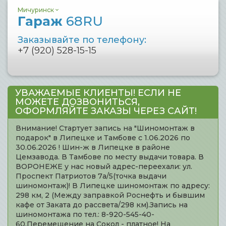
Мичуринск
Гараж
68RU
Заказывайте по телефону:
+7 (920) 528-15-15
УВАЖАЕМЫЕ КЛИЕНТЫ! ЕСЛИ НЕ
МОЖЕТЕ ДОЗВОНИТЬСЯ,
ОФОРМЛЯЙТЕ ЗАКАЗЫ ЧЕРЕЗ САЙТ!
Внимание! Стартует запись на "Шиномонтаж в
подарок" в Липецке и Тамбове с 1.06.2026 по
30.06.2026 ! Шин-ж в Липецке в районе
Цемзавода. В Тамбове по месту выдачи товара. В
ВОРОНЕЖЕ у нас новый адрес-переехали: ул.
Проспект Патриотов 7а/5(точка выдачи
шиномонтаж)! В Липецке шиномонтаж по адресу:
298 км, 2 (Между заправкой Роснефть и бывшим
кафе от Заката до рассвета/298 км).Запись на
шиномонтажа по тел.: 8-920-545-40-
60.Перемещение на Сокол - платное! На