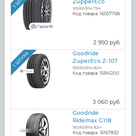
ZupperEco
165/60/R14 75H
Код товара:
16057768
2 950
руб.
Goodride
1 ШТУКА
ZuperEco Z-107
185/60/R14 82H
Код товара:
15941200
3 060
руб.
Goodride
Ridemax G118
185/60/R14 82H
Код товара:
16167832