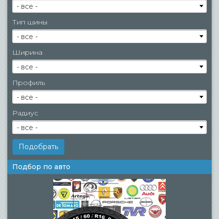
- все -
Тип шины
- все -
Ширина
- все -
Профиль
- все -
Радиус
- все -
Подбор по авто