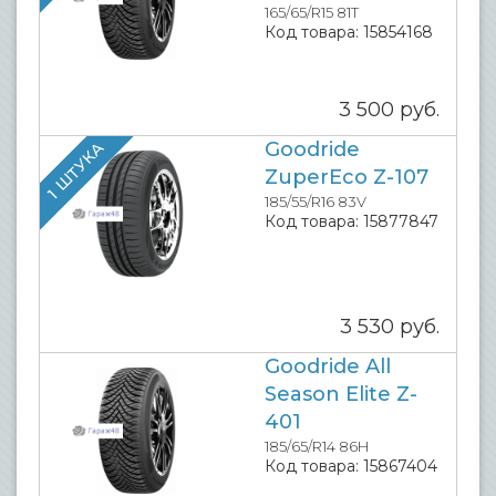
165/65/R15 81T
Код товара:
15854168
3 500
руб.
Goodride
1 ШТУКА
ZuperEco Z-107
185/55/R16 83V
Код товара:
15877847
3 530
руб.
Goodride All
Season Elite Z-
401
185/65/R14 86H
Код товара:
15867404