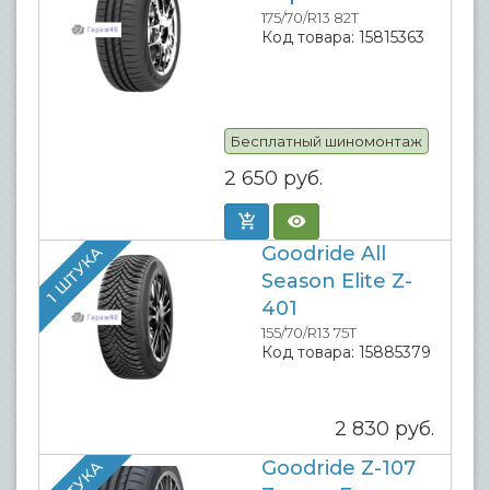
175/70/R13 82T
Код товара:
15815363
Бесплатный шиномонтаж
2 650
руб.
Goodride All
1 ШТУКА
Season Elite Z-
401
155/70/R13 75T
Код товара:
15885379
2 830
руб.
Goodride Z-107
1 ШТУКА