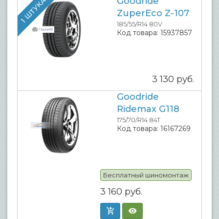
Goodride
1 ШТУКА
ZuperEco Z-107
185/55/R14 80V
Код товара:
15937857
3 130
руб.
Goodride
Ridemax G118
175/70/R14 84T
Код товара:
16167269
Бесплатный шиномонтаж
3 160
руб.