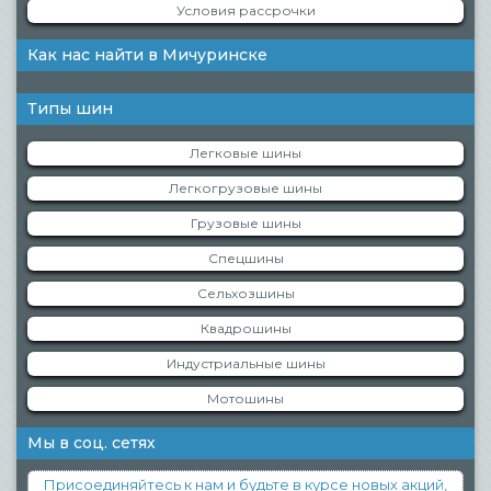
Условия рассрочки
Как нас найти в Мичуринске
Типы шин
Легковые шины
Легкогрузовые шины
Грузовые шины
Спецшины
Сельхозшины
Квадрошины
Индустриальные шины
Мотошины
Мы в соц. сетях
Присоединяйтесь к нам и будьте в курсе новых акций,