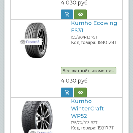
4 030
руб.
Kumho Ecowing
ES31
155/80/R13 79T
Код товара:
15801281
Бесплатный шиномонтаж
4 030
руб.
Kumho
WinterCraft
WP52
175/70/R13 82T
Код товара:
15817711