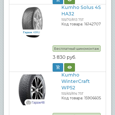
Kumho Solus 4S
HA32
155/70/R13 75T
Код товара:
16142707
Бесплатный шиномонтаж
3 830
руб.
Kumho
WinterCraft
WP52
155/65/R14 75T
Код товара:
15906605