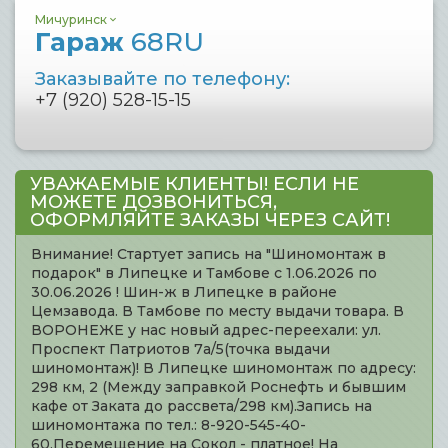
Мичуринск
Гараж
68RU
Заказывайте по телефону:
+7 (920) 528-15-15
УВАЖАЕМЫЕ КЛИЕНТЫ! ЕСЛИ НЕ
МОЖЕТЕ ДОЗВОНИТЬСЯ,
ОФОРМЛЯЙТЕ ЗАКАЗЫ ЧЕРЕЗ САЙТ!
Внимание! Стартует запись на "Шиномонтаж в
подарок" в Липецке и Тамбове с 1.06.2026 по
30.06.2026 ! Шин-ж в Липецке в районе
Цемзавода. В Тамбове по месту выдачи товара. В
ВОРОНЕЖЕ у нас новый адрес-переехали: ул.
Проспект Патриотов 7а/5(точка выдачи
шиномонтаж)! В Липецке шиномонтаж по адресу:
298 км, 2 (Между заправкой Роснефть и бывшим
кафе от Заката до рассвета/298 км).Запись на
шиномонтажа по тел.: 8-920-545-40-
60.Перемещение на Сокол - платное! На