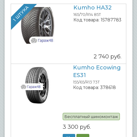
Kumho HA32
1 ШТУКА
165/70/R14 85T
Код товара:
15787783
2 740
руб.
Kumho Ecowing
ES31
155/65/R13 73T
Код товара:
378618
Бесплатный шиномонтаж
3 300
руб.