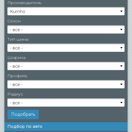
Производитель
Kumho
Сезон
- все -
Тип шины
- все -
Ширина
- все -
Профиль
- все -
Радиус
- все -
Подбор по авто