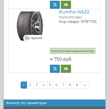
Kumho HA32
195/60/R15 88H
Код товара:
15787743
Бесплатный шиномонтаж
4 750
руб.
Нумерация
Текущая
1
Страница
2
Страница
3
Страница
4
Страница
5
Страница
6
Страница
7
Страница
8
Страница
9
Следующая
→
страниц
страница
страница
Фильтр по праметрам