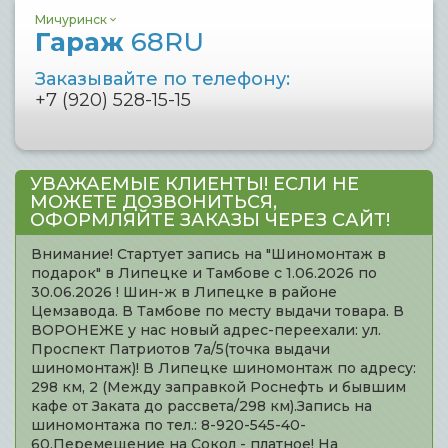
Мичуринск
Гараж
68RU
Заказывайте по телефону:
+7 (920) 528-15-15
УВАЖАЕМЫЕ КЛИЕНТЫ! ЕСЛИ НЕ
МОЖЕТЕ ДОЗВОНИТЬСЯ,
ОФОРМЛЯЙТЕ ЗАКАЗЫ ЧЕРЕЗ САЙТ!
Внимание! Стартует запись на "Шиномонтаж в
подарок" в Липецке и Тамбове с 1.06.2026 по
30.06.2026 ! Шин-ж в Липецке в районе
Цемзавода. В Тамбове по месту выдачи товара. В
ВОРОНЕЖЕ у нас новый адрес-переехали: ул.
Проспект Патриотов 7а/5(точка выдачи
шиномонтаж)! В Липецке шиномонтаж по адресу:
298 км, 2 (Между заправкой Роснефть и бывшим
кафе от Заката до рассвета/298 км).Запись на
шиномонтажа по тел.: 8-920-545-40-
60.Перемещение на Сокол - платное! На