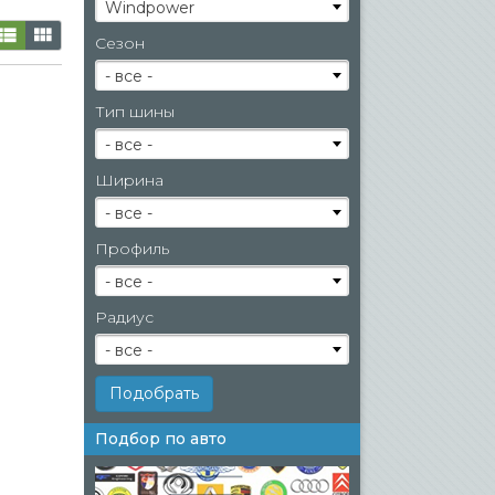
Windpower
Сезон
- все -
Тип шины
- все -
Ширина
- все -
Профиль
- все -
Радиус
- все -
Подбор по авто