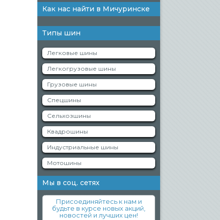
Как нас найти в Мичуринске
Типы шин
Легковые шины
Легкогрузовые шины
Грузовые шины
Спецшины
Сельхозшины
Квадрошины
Индустриальные шины
Мотошины
Мы в соц. сетях
Присоединяйтесь к нам и
будьте в курсе новых акций,
новостей и лучших цен!