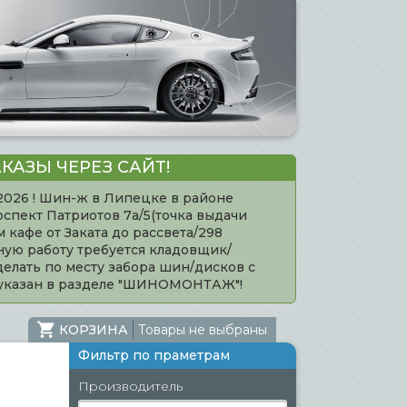
КАЗЫ ЧЕРЕЗ САЙТ!
.2026 ! Шин-ж в Липецке в районе
оспект Патриотов 7а/5(точка выдачи
кафе от Заката до рассвета/298
нную работу требуется кладовщик/
елать по месту забора шин/дисков с
 указан в разделе "ШИНОМОНТАЖ"!
КОРЗИНА
Товары не выбраны
Фильтр по праметрам
Производитель