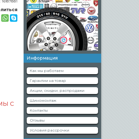
:
16187881
литься
Информация
Как мы работаем
Гарантии на товар
Акции, скидки, распродажи
Шиномонтаж
МЫ С
Контакты
Отзывы
Условия рассрочки