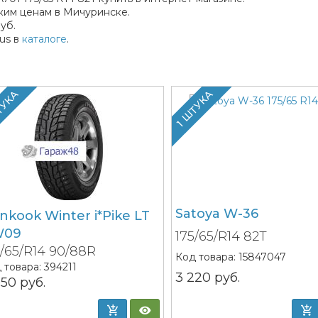
ким ценам в Мичуринске.
уб.
us в
каталоге
.
ТУКА
1 ШТУКА
Satoya W-36
nkook Winter i*Pike LT
W09
175/65/R14 82T
5/65/R14 90/88R
Код товара:
15847047
 товара:
394211
3 220
руб.
050
руб.