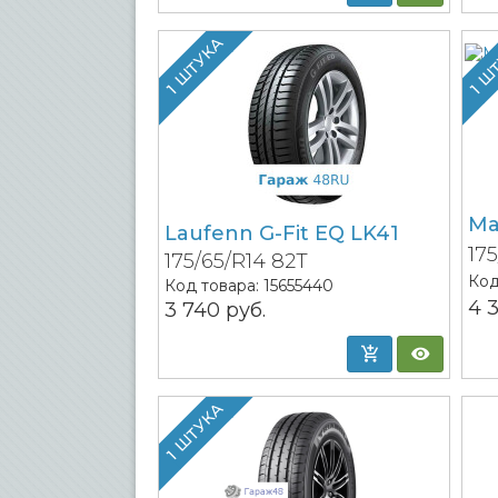
1 ШТУКА
1 Ш
Ma
Laufenn G-Fit EQ LK41
17
175/65/R14 82T
Код
Код товара:
15655440
4 
3 740
руб.
1 ШТУКА