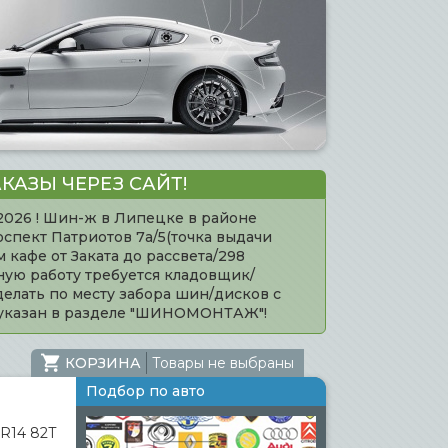
КАЗЫ ЧЕРЕЗ САЙТ!
.2026 ! Шин-ж в Липецке в районе
оспект Патриотов 7а/5(точка выдачи
кафе от Заката до рассвета/298
нную работу требуется кладовщик/
елать по месту забора шин/дисков с
 указан в разделе "ШИНОМОНТАЖ"!
КОРЗИНА
Товары не выбраны
Подбор по авто