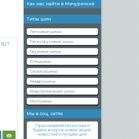
Как нас найти в Мичуринске
Типы шин
Легковые шины
Легкогрузовые шины
Грузовые шины
Спецшины
Сельхозшины
Квадрошины
Индустриальные шины
Мотошины
Мы в соц. сетях
Присоединяйтесь к нам и
будьте в курсе новых акций,
новостей и лучших цен!