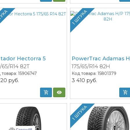
ТУКА
1 ШТУКА
tador Hectorra 5
PowerTrac Adamas H
5/65/R14 82T
175/65/R14 82H
 товара:
15906747
Код товара:
15801379
320
руб.
3 410
руб.
1 ШТУКА