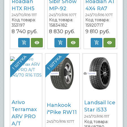
Roadian
Sibir Snow
Roadian AT
HTX RH5
MP-92
4X4 RA7
245/70/R16 111T
245/70/R16 107T
245/70/R16 107T
Код товара:
Код товара:
Код товара:
353197
15834182
15920717
8 740
руб.
8 830
руб.
9 810
руб.
1 ШТУКА
1 ШТУКА
Arivo
Landsail Ice
Hankook
Terramax
Star iS33
i*Pike RW11
ARV PRO
245/70/R16 111T
245/70/R16 107T
Код товара:
A/T