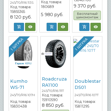
15848780
Код товара:
245/70/R16 113S
9 370
руб.
180689
Код товара:
15855365
Бесплатный
5 980
руб.
8 120
руб.
шиномонтаж
1 ШТУКА
1 ШТУКА
Roadcruza
Kumho
Doublestar
RA1100
WS-71
DS01
245/70/R16 111T
Код товара:
245/70/R16 107H
245/70/R16 107T
15910590
Код товара:
Код товара:
8 850
руб.
15830438
15811295