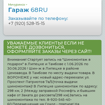
Мичуринск
Гараж
68RU
Заказывайте по телефону:
+7 (920) 528-15-15
УВАЖАЕМЫЕ КЛИЕНТЫ! ЕСЛИ НЕ
МОЖЕТЕ ДОЗВОНИТЬСЯ,
ОФОРМЛЯЙТЕ ЗАКАЗЫ ЧЕРЕЗ САЙТ!
Внимание! Стартует запись на "Шиномонтаж в
подарок" в Липецке и Тамбове с 1.06.2026 по
30.06.2026 ! Шин-ж в Липецке в районе
Цемзавода. В Тамбове по месту выдачи товара. В
ВОРОНЕЖЕ у нас новый адрес-переехали: ул.
Проспект Патриотов 7а/5(точка выдачи
шиномонтаж)! В Липецке шиномонтаж по адресу:
298 км, 2 (Между заправкой Роснефть и бывшим
кафе от Заката до рассвета/298 км).Запись на
шиномонтажа по тел.: 8-920-545-40-
60.Перемещение на Сокол - платное! На