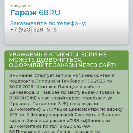
Мичуринск
Гараж
68RU
Заказывайте по телефону:
+7 (920) 528-15-15
УВАЖАЕМЫЕ КЛИЕНТЫ! ЕСЛИ НЕ
МОЖЕТЕ ДОЗВОНИТЬСЯ,
ОФОРМЛЯЙТЕ ЗАКАЗЫ ЧЕРЕЗ САЙТ!
Внимание! Стартует запись на "Шиномонтаж в
подарок" в Липецке и Тамбове с 1.06.2026 по
30.06.2026 ! Шин-ж в Липецке в районе
Цемзавода. В Тамбове по месту выдачи товара. В
ВОРОНЕЖЕ у нас новый адрес-переехали: ул.
Проспект Патриотов 7а/5(точка выдачи
шиномонтаж)! В Липецке шиномонтаж по адресу:
298 км, 2 (Между заправкой Роснефть и бывшим
кафе от Заката до рассвета/298 км).Запись на
шиномонтажа по тел.: 8-920-545-40-
60.Перемещение на Сокол - платное! На