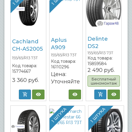
Delinte
Aplus
Cachland
DS2
A909
CH-AS2005
155/65/R13 73T
155/65/R13 73T
Код товара:
155/65/R13 73T
Код товара:
15859584
Код товара:
16110296
2 490
руб.
15774667
Цена:
Бесплатный
3 360
руб.
Уточняйте
шиномонтаж
1 ШТУКА
1 ШТУКА