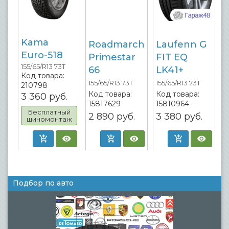
Kama
Roadmarch
Laufenn G
Euro-518
Primestar
FIT EQ
155/65/R13 73T
66
LK41+
Код товара:
155/65/R13 73T
155/65/R13 73T
210798
Код товара:
Код товара:
3 360
руб.
15817629
15810964
Бесплатный
2 890
руб.
3 380
руб.
шиномонтаж
Подбор по авто