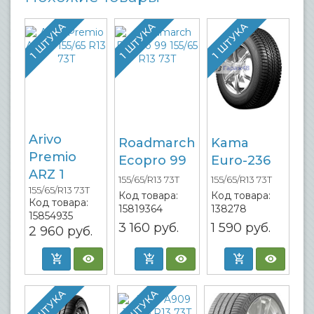
1 ШТУКА
1 ШТУКА
1 ШТУКА
Arivo
Roadmarch
Kama
Premio
Ecopro 99
Euro-236
ARZ 1
155/65/R13 73T
155/65/R13 73T
155/65/R13 73T
Код товара:
Код товара:
Код товара:
15819364
138278
15854935
3 160
руб.
1 590
руб.
2 960
руб.
1 ШТУКА
1 ШТУКА