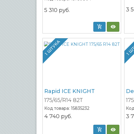
3 
5 310
руб.
1 ШТУКА
1 Ш
Rapid ICE KNIGHT
De
175/65/R14 82T
17
Код товара:
15835232
Код
4 740
руб.
3 