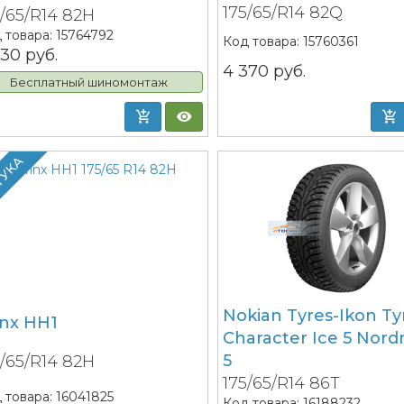
175/65/R14 82Q
5/65/R14 82H
 товара:
15764792
Код товара:
15760361
230
руб.
4 370
руб.
Бесплатный шиномонтаж
ТУКА
Nokian Tyres-Ikon Ty
inx HH1
Character Ice 5 Nor
5
5/65/R14 82H
175/65/R14 86T
 товара:
16041825
Код товара:
16188232