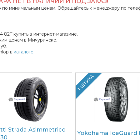
РА НЕТ В НАЛИЧИИ И ПОД ЗАКАЗ!
 по минимальным ценам. Обращайтесь к менеджеру по теле
4 82T купить в интернет-магазине.
ким ценам в Мичуринске.
уб.
nlop в
каталоге
.
1 ШТУКА
atti Strada Asimmetrico
Yokohama IceGuard 
130