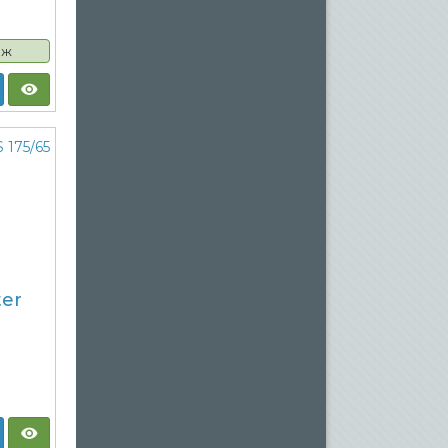
аж
ter