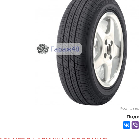
Код това
Поде