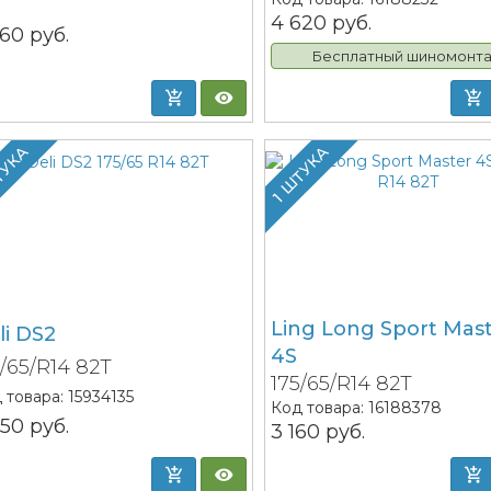
4 620
руб.
560
руб.
Бесплатный шиномонт
ТУКА
1 ШТУКА
Ling Long Sport Mas
li DS2
4S
5/65/R14 82T
175/65/R14 82T
 товара:
15934135
Код товара:
16188378
750
руб.
3 160
руб.