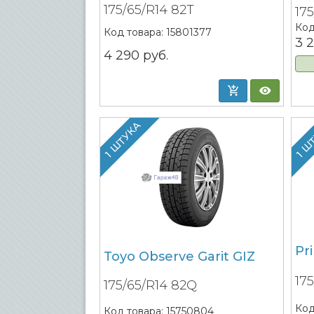
175/65/R14 82T
17
Код
Код товара:
15801377
3 
4 290
руб.
1 ШТУКА
1 Ш
Pr
Toyo Observe Garit GIZ
17
175/65/R14 82Q
Код
Код товара:
15750804