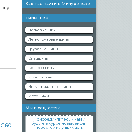
Как нас найти в Мичуринске
фону.
Типы шин
Легковые шины
Легкогрузовые шины
Грузовые шины
Спецшины
Сельхозшины
Квадрошины
Индустриальные шины
Мотошины
Мы в соц. сетях
Присоединяйтесь к нам и
будьте в курсе новых акций,
IG60
новостей и лучших цен!