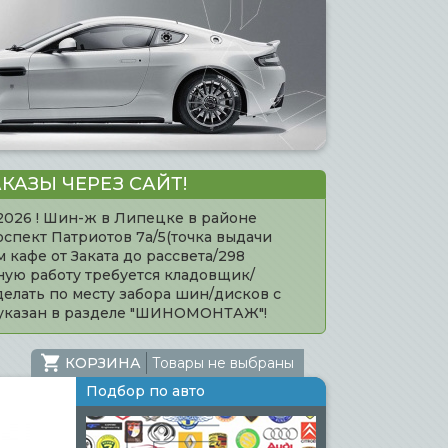
КАЗЫ ЧЕРЕЗ САЙТ!
.2026 ! Шин-ж в Липецке в районе
оспект Патриотов 7а/5(точка выдачи
кафе от Заката до рассвета/298
нную работу требуется кладовщик/
елать по месту забора шин/дисков с
 указан в разделе "ШИНОМОНТАЖ"!
КОРЗИНА
Товары не выбраны
Подбор по авто