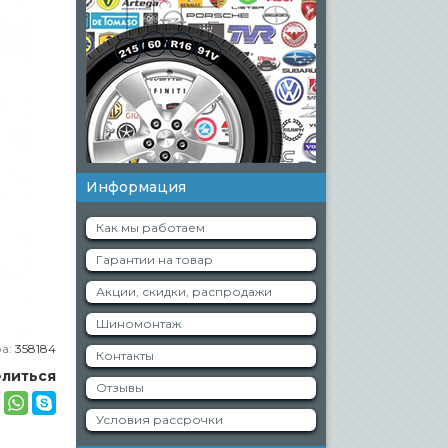
Информация
Как мы работаем
Гарантии на товар
Акции, скидки, распродажи
Шиномонтаж
ра:
358184
Контакты
литься
Отзывы
Условия рассрочки