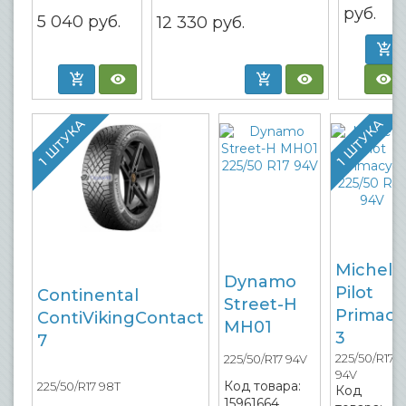
руб.
5 040
руб.
12 330
руб.
1 ШТУКА
1 ШТУКА
Micheli
Dynamo
Pilot
Continental
Street-H
Primacy
ContiVikingContact
MH01
3
7
225/50/R17
225/50/R17 94V
94V
Код товара:
225/50/R17 98T
Код
15961664