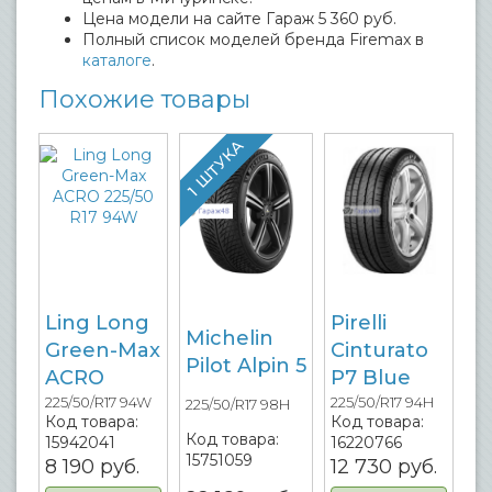
Цена модели на сайте Гараж 5 360 руб.
Полный список моделей бренда Firemax в
каталоге
.
Похожие товары
1 ШТУКА
Ling Long
Pirelli
Michelin
Green-Max
Cinturato
Pilot Alpin 5
ACRO
P7 Blue
225/50/R17 94W
225/50/R17 94H
225/50/R17 98H
Код товара:
Код товара:
Код товара:
15942041
16220766
15751059
8 190
руб.
12 730
руб.