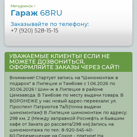
Мичуринск
Гараж
68RU
Заказывайте по телефону:
+7 (920) 528-15-15
УВАЖАЕМЫЕ КЛИЕНТЫ! ЕСЛИ НЕ
МОЖЕТЕ ДОЗВОНИТЬСЯ,
ОФОРМЛЯЙТЕ ЗАКАЗЫ ЧЕРЕЗ САЙТ!
Внимание! Стартует запись на "Шиномонтаж в
подарок" в Липецке и Тамбове с 1.06.2026 по
30.06.2026 ! Шин-ж в Липецке в районе
Цемзавода. В Тамбове по месту выдачи товара. В
ВОРОНЕЖЕ у нас новый адрес-переехали: ул.
Проспект Патриотов 7а/5(точка выдачи
шиномонтаж)! В Липецке шиномонтаж по адресу:
298 км, 2 (Между заправкой Роснефть и бывшим
кафе от Заката до рассвета/298 км).Запись на
шиномонтажа по тел.: 8-920-545-40-
60.Перемещение на Сокол - платное! На