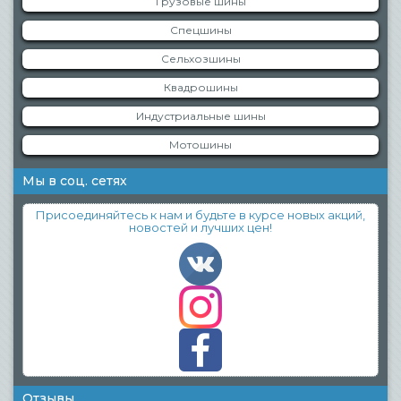
Грузовые шины
Спецшины
Сельхозшины
Квадрошины
Индустриальные шины
Мотошины
Мы в соц. сетях
Присоединяйтесь к нам и будьте в курсе новых акций,
новостей и лучших цен!
Отзывы