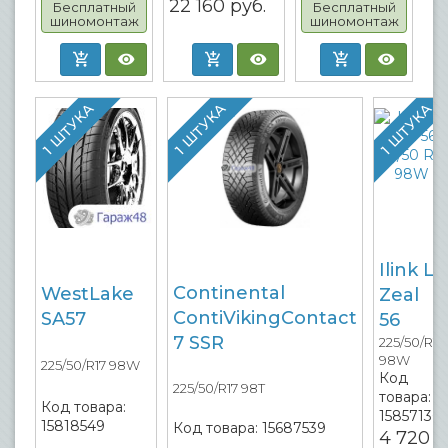
22 160
руб.
Бесплатный
Бесплатный
шиномонтаж
шиномонтаж
1 ШТУКА
1 ШТУКА
1 ШТУКА
Ilink L-
Continental
WestLake
Zeal
ContiVikingContact
SA57
56
7 SSR
225/50/R17
98W
225/50/R17 98W
Код
225/50/R17 98T
товара:
Код товара:
15857130
15818549
Код товара:
15687539
4 720