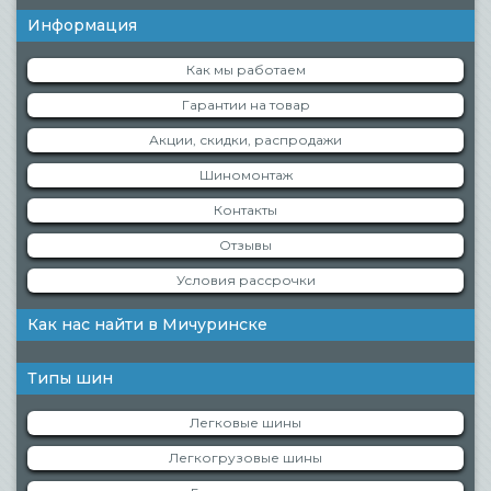
Информация
Как мы работаем
Гарантии на товар
Акции, скидки, распродажи
Шиномонтаж
Контакты
Отзывы
Условия рассрочки
Как нас найти в Мичуринске
Типы шин
Легковые шины
Легкогрузовые шины