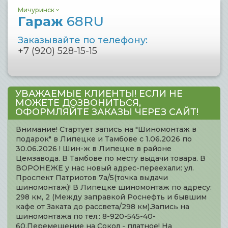
Мичуринск
Гараж
68RU
Заказывайте по телефону:
+7 (920) 528-15-15
УВАЖАЕМЫЕ КЛИЕНТЫ! ЕСЛИ НЕ
МОЖЕТЕ ДОЗВОНИТЬСЯ,
ОФОРМЛЯЙТЕ ЗАКАЗЫ ЧЕРЕЗ САЙТ!
Внимание! Стартует запись на "Шиномонтаж в
подарок" в Липецке и Тамбове с 1.06.2026 по
30.06.2026 ! Шин-ж в Липецке в районе
Цемзавода. В Тамбове по месту выдачи товара. В
ВОРОНЕЖЕ у нас новый адрес-переехали: ул.
Проспект Патриотов 7а/5(точка выдачи
шиномонтаж)! В Липецке шиномонтаж по адресу:
298 км, 2 (Между заправкой Роснефть и бывшим
кафе от Заката до рассвета/298 км).Запись на
шиномонтажа по тел.: 8-920-545-40-
60.Перемещение на Сокол - платное! На