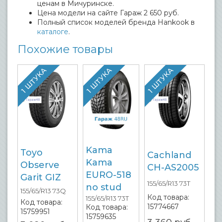
ценам в Мичуринске.
Цена модели на сайте Гараж 2 650 руб.
Полный список моделей бренда Hankook в
каталоге
.
Похожие товары
1 ШТУКА
1 ШТУКА
1 ШТУКА
Kama
Toyo
Cachland
Kama
Observe
CH-AS2005
EURO-518
Garit GIZ
155/65/R13 73T
no stud
155/65/R13 73Q
Код товара:
155/65/R13 73T
Код товара:
15774667
Код товара:
15759951
15759635