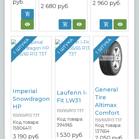
руб.
2 960
руб.
2 680
руб.
1 ШТУКА
1 ШТУКА
1 ШТУКА
General
Imperial
Laufenn I-
Tire
Snowdragon
Fit LW31
Altimax
HP
155/65/R13 73T
Comfort
155/65/R13 73T
Код товара:
155/65/R13 73T
Код товара:
394965
Код товара:
15906411
137654
1 530
руб.
3 190
руб.
2 050
руб.