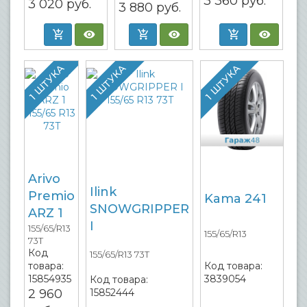
3 360
руб.
3 020
руб.
3 880
руб.
1 ШТУКА
1 ШТУКА
1 ШТУКА
Arivo
Ilink
Premio
Kama 241
SNOWGRIPPER
ARZ 1
I
155/65/R13
155/65/R13
73T
Код
155/65/R13 73T
товара:
Код товара:
15854935
3839054
Код товара:
2 960
15852444