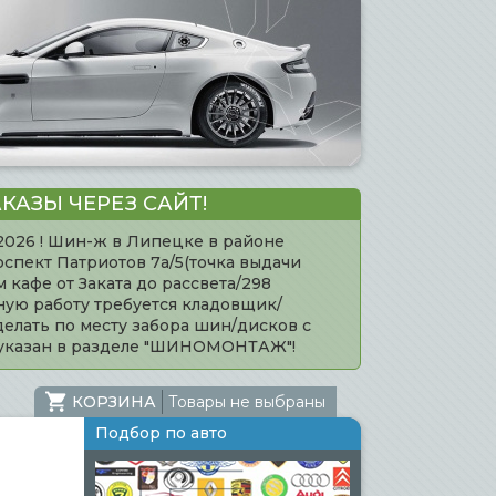
КАЗЫ ЧЕРЕЗ САЙТ!
.2026 ! Шин-ж в Липецке в районе
оспект Патриотов 7а/5(точка выдачи
кафе от Заката до рассвета/298
нную работу требуется кладовщик/
елать по месту забора шин/дисков с
 указан в разделе "ШИНОМОНТАЖ"!
КОРЗИНА
Товары не выбраны
Подбор по авто