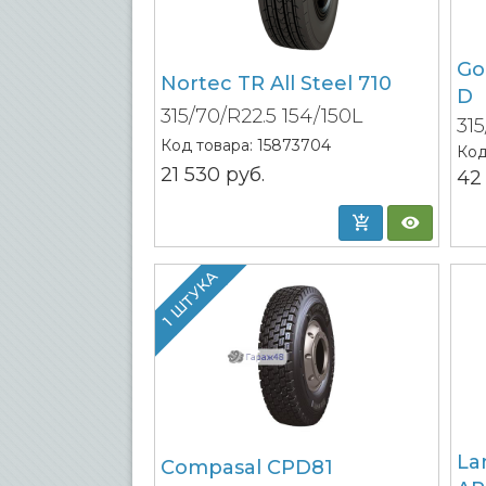
Go
Nortec TR All Steel 710
D
315/70/R22.5 154/150L
315
Код товара:
15873704
Код
21 530
руб.
42
1 ШТУКА
La
Compasal CPD81