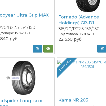
odyear Ultra Grip MAX
Tornado (Advance
Holdings) GR-D1
/70/R22.5 154/150L
315/70/R22.5 156/150L
 товара:
15762950
Код товара:
15917410
 840
руб.
22 530
руб.
1 ШТУКА
Kama NR 203
ndspider Longtraxx