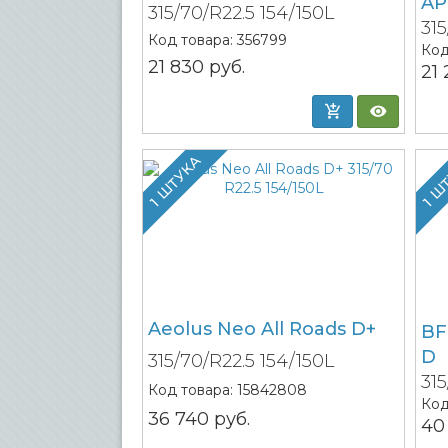
AP
315/70/R22.5 154/150L
31
Код товара:
356799
Код
21 830
руб.
21
1 ШТУКА
1 Ш
Aeolus Neo All Roads D+
BF
D
315/70/R22.5 154/150L
315
Код товара:
15842808
Код
36 740
руб.
40