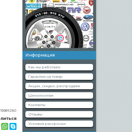
Информация
Как мы работаем
Гарантии на товар
Акции, скидки, распродажи
Шиномонтаж
Контакты
:
15689260
Отзывы
литься
Условия рассрочки