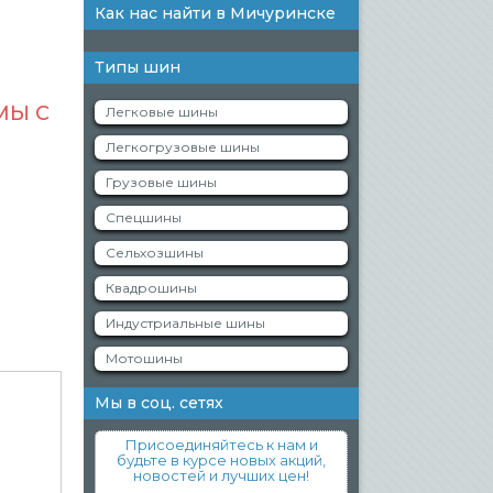
Как нас найти в Мичуринске
Типы шин
МЫ С
Легковые шины
Легкогрузовые шины
Грузовые шины
Спецшины
Сельхозшины
Квадрошины
Индустриальные шины
Мотошины
Мы в соц. сетях
Присоединяйтесь к нам и
будьте в курсе новых акций,
новостей и лучших цен!