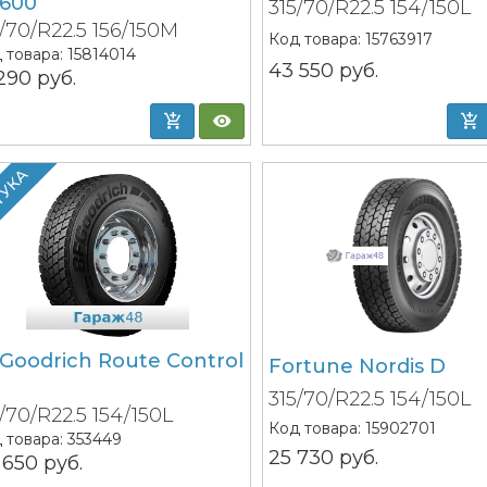
600
315/70/R22.5 154/150L
5/70/R22.5 156/150M
Код товара:
15763917
 товара:
15814014
43 550
руб.
 290
руб.
ТУКА
Goodrich Route Control
Fortune Nordis D
315/70/R22.5 154/150L
/70/R22.5 154/150L
Код товара:
15902701
 товара:
353449
25 730
руб.
 650
руб.