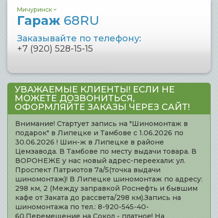
Мичуринск
Гараж
68RU
Заказывайте по телефону:
+7 (920) 528-15-15
УВАЖАЕМЫЕ КЛИЕНТЫ! ЕСЛИ НЕ
МОЖЕТЕ ДОЗВОНИТЬСЯ,
ОФОРМЛЯЙТЕ ЗАКАЗЫ ЧЕРЕЗ САЙТ!
Внимание! Стартует запись на "Шиномонтаж в
подарок" в Липецке и Тамбове с 1.06.2026 по
30.06.2026 ! Шин-ж в Липецке в районе
Цемзавода. В Тамбове по месту выдачи товара. В
ВОРОНЕЖЕ у нас новый адрес-переехали: ул.
Проспект Патриотов 7а/5(точка выдачи
шиномонтаж)! В Липецке шиномонтаж по адресу:
298 км, 2 (Между заправкой Роснефть и бывшим
кафе от Заката до рассвета/298 км).Запись на
шиномонтажа по тел.: 8-920-545-40-
60.Перемещение на Сокол - платное! На