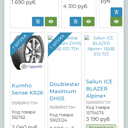
руб.
1 690
руб.
4 310
руб.
1 ШТУКА
1 ШТУКА
Sailun ICE
Doublestar
Kumho
BLAZER
Maximum
Sense KR26
Alpine+
DH05
155/65/R13 73T
155/65/R13 73H
Код товара:
155/65/R13 73H
Код товара:
15754576
Код товара:
352762
3 190
руб.
15923124
2 040
руб.
Бесплатный