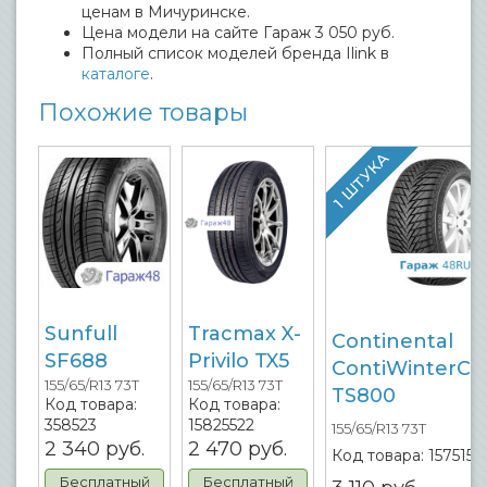
ценам в Мичуринске.
Цена модели на сайте Гараж 3 050 руб.
Полный список моделей бренда Ilink в
каталоге
.
Похожие товары
1 ШТУКА
Sunfull
Tracmax X-
Continental
SF688
Privilo TX5
ContiWinterCo
155/65/R13 73T
155/65/R13 73T
TS800
Код товара:
Код товара:
358523
15825522
155/65/R13 73T
2 340
руб.
2 470
руб.
Код товара:
1575151
Бесплатный
Бесплатный