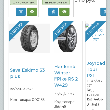
3 110
руб.
шиномонтаж
шиномонтаж
1 ШТУКА
1 ШТУКА
1 ШТУКА
Joyroad
Hankook
Tour
Sava Eskimo S3
Winter
RX1
plus
i*Pike RS 2
155/65/R13
W429
73T
155/65/R13 73Q
Код
155/65/R13 73T
товара:
15814486
Код товара:
000156
Код товара:
2 360
355448