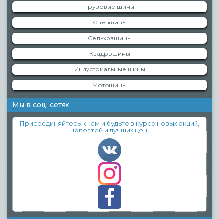
Грузовые шины
Спецшины
Сельхозшины
Квадрошины
Индустриальные шины
Мотошины
Мы в соц. сетях
Присоединяйтесь к нам и будьте в курсе новых акций,
новостей и лучших цен!