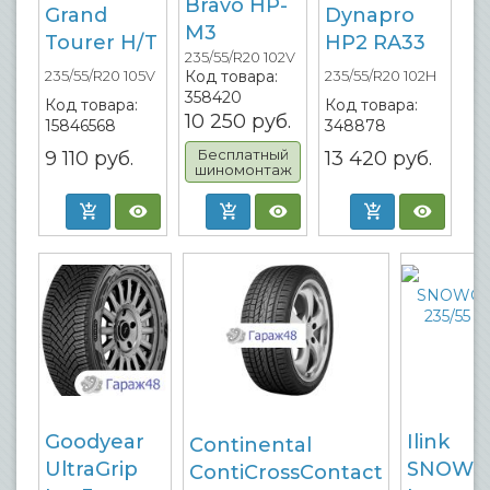
Bravo HP-
Grand
Dynapro
M3
Tourer H/T
HP2 RA33
235/55/R20 102V
Код товара:
235/55/R20 105V
235/55/R20 102H
358420
Код товара:
Код товара:
10 250
руб.
15846568
348878
Бесплатный
9 110
руб.
13 420
руб.
шиномонтаж
Goodyear
Ilink
Continental
UltraGrip
SNOWG
ContiCrossContact