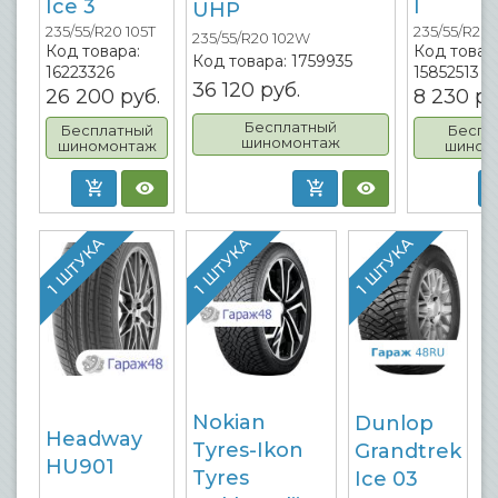
Ice 3
I
UHP
235/55/R20 105T
235/55/R20 
235/55/R20 102W
Код товара:
Код товар
Код товара:
1759935
16223326
15852513
36 120
руб.
26 200
руб.
8 230
ру
Бесплатный
Бесплатный
Беспл
шиномонтаж
шиномонтаж
шином
1 ШТУКА
1 ШТУКА
1 ШТУКА
Nokian
Dunlop
Headway
Tyres-Ikon
Grandtrek
HU901
Tyres
Ice 03