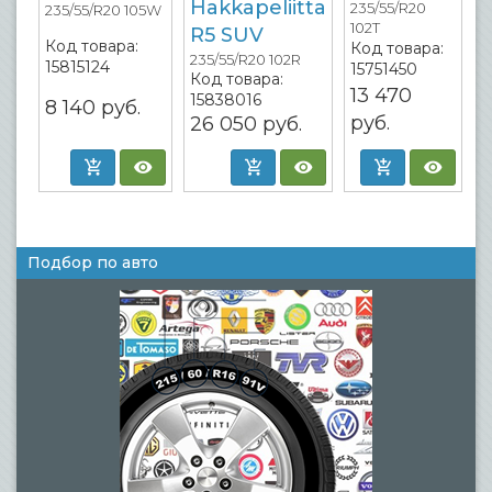
Hakkapeliitta
235/55/R20
235/55/R20 105W
102T
R5 SUV
Код товара:
Код товара:
235/55/R20 102R
15815124
15751450
Код товара:
13 470
15838016
8 140
руб.
руб.
26 050
руб.
Подбор по авто