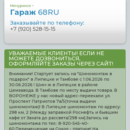
Мичуринск
Гараж
68RU
Заказывайте по телефону:
+7 (920) 528-15-15
УВАЖАЕМЫЕ КЛИЕНТЫ! ЕСЛИ НЕ
МОЖЕТЕ ДОЗВОНИТЬСЯ,
ОФОРМЛЯЙТЕ ЗАКАЗЫ ЧЕРЕЗ САЙТ!
Внимание! Стартует запись на "Шиномонтаж в
подарок" в Липецке и Тамбове с 1.06.2026 по
30.06.2026 ! Шин-ж в Липецке в районе
Цемзавода. В Тамбове по месту выдачи товара. В
ВОРОНЕЖЕ у нас новый адрес-переехали: ул.
Проспект Патриотов 7а/5(точка выдачи
шиномонтаж)! В Липецке шиномонтаж по адресу:
298 км, 2 (Между заправкой Роснефть и бывшим
кафе от Заката до рассвета/298 км).Запись на
шиномонтажа по тел.: 8-920-545-40-
60.Перемещение на Сокол - платное! На