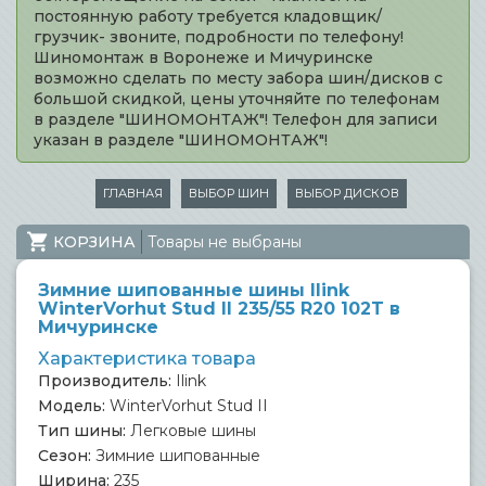
постоянную работу требуется кладовщик/
грузчик- звоните, подробности по телефону!
Шиномонтаж в Воронеже и Мичуринске
возможно сделать по месту забора шин/дисков с
большой скидкой, цены уточняйте по телефонам
в разделе "ШИНОМОНТАЖ"! Телефон для записи
указан в разделе "ШИНОМОНТАЖ"!
ГЛАВНАЯ
ВЫБОР ШИН
ВЫБОР ДИСКОВ
КОРЗИНА
Товары не выбраны
Зимние шипованные шины Ilink
WinterVorhut Stud II 235/55 R20 102T в
Мичуринске
Характеристика товара
Производитель:
Ilink
Модель:
WinterVorhut Stud II
Тип шины:
Легковые шины
Сезон:
Зимние шипованные
Ширина:
235