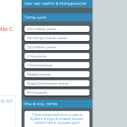
Как нас найти в Мичуринске
Типы шин
МЫ С
Легковые шины
Легкогрузовые шины
Грузовые шины
Спецшины
Сельхозшины
Квадрошины
Индустриальные шины
Мотошины
Мы в соц. сетях
Присоединяйтесь к нам и
будьте в курсе новых акций,
новостей и лучших цен!