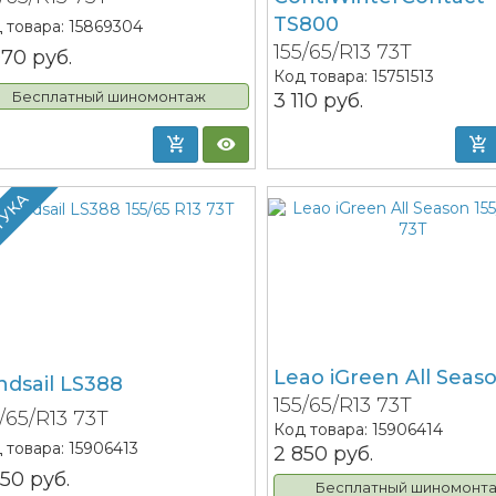
TS800
 товара:
15869304
155/65/R13 73T
070
руб.
Код товара:
15751513
Бесплатный шиномонтаж
3 110
руб.
ТУКА
Leao iGreen All Seas
ndsail LS388
155/65/R13 73T
5/65/R13 73T
Код товара:
15906414
 товара:
15906413
2 850
руб.
750
руб.
Бесплатный шиномонт