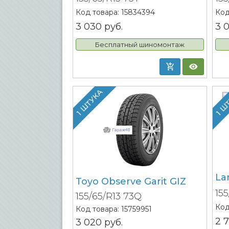
Код товара:
15834394
Код
3 030
руб.
3 
Бесплатный шиномонтаж
1 ШТУКА
1 Ш
La
Toyo Observe Garit GIZ
15
155/65/R13 73Q
Код
Код товара:
15759951
2 
3 020
руб.