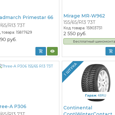
Mirage MR-W962
admarch Primestar 66
155/65/R13 73T
5/65/R13 73T
Код товара:
15903731
 товара:
15817629
2 550
руб.
890
руб.
Бесплатный шиномонт
1 ШТУКА
ree-A P306
Continental
ContiWinterContact
5/65/R13 73T