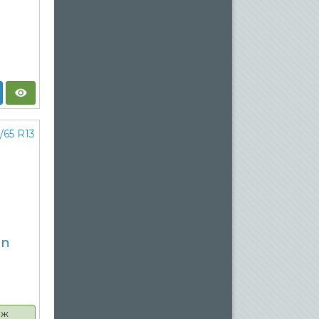
on
аж