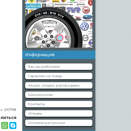
Информация
Как мы работаем
Гарантии на товар
Акции, скидки, распродажи
Шиномонтаж
Контакты
а:
210798
Отзывы
литься
Условия рассрочки