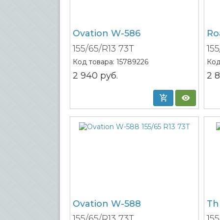
Ovation W-586
Ro
155/65/R13 73T
15
Код товара:
15789226
Код
2 940
руб.
2 
Ovation W-588
Th
155/65/R13 73T
15