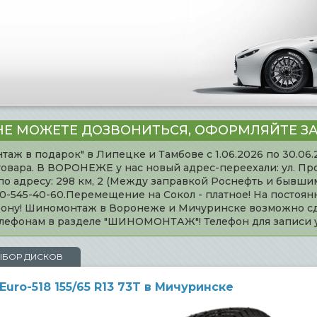
НЕ МОЖЕТЕ ДОЗВОНИТЬСЯ, ОФОРМЛЯЙТЕ ЗА
таж в подарок" в Липецке и Тамбове с 1.06.2026 по 30.06
товара. В ВОРОНЕЖЕ у нас новый адрес-переехали: ул. Пр
адресу: 298 км, 2 (Между заправкой Роснефть и бывшим 
920-545-40-60.Перемещение на Сокол - платное! На постоя
ефону! Шиномонтаж в Воронеже и Мичуринске возможно сд
телефонам в разделе "ШИНОМОНТАЖ"! Телефон для записи
ЫБОР ДИСКОВ
ro-518 155/65 R13 73T в Мичуринске