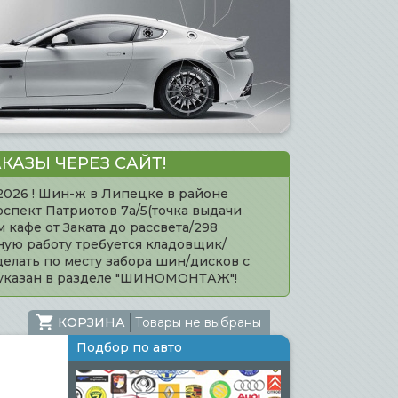
КАЗЫ ЧЕРЕЗ САЙТ!
.2026 ! Шин-ж в Липецке в районе
оспект Патриотов 7а/5(точка выдачи
кафе от Заката до рассвета/298
нную работу требуется кладовщик/
елать по месту забора шин/дисков с
 указан в разделе "ШИНОМОНТАЖ"!
КОРЗИНА
Товары не выбраны
Подбор по авто