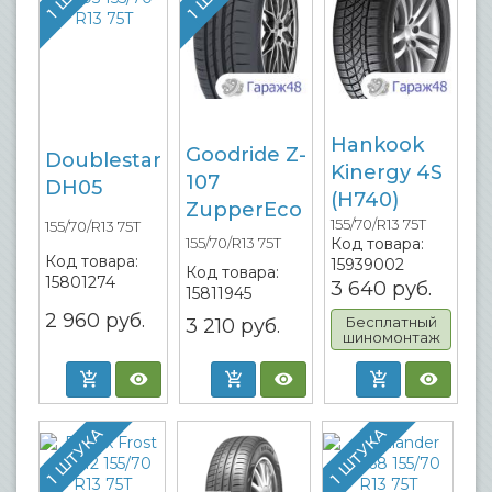
Hankook
Goodride Z-
Doublestar
Kinergy 4S
107
DH05
(H740)
ZupperEco
155/70/R13 75T
155/70/R13 75T
Код товара:
155/70/R13 75T
Код товара:
15939002
Код товара:
15801274
3 640
руб.
15811945
2 960
руб.
Бесплатный
3 210
руб.
шиномонтаж
1 ШТУКА
1 ШТУКА