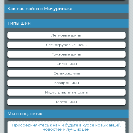
Как нас найти в Мичуринске
Типы шин
Легковые шины
Легкогрузовые шины
Грузовые шины
Спецшины
Сельхозшины
Квадрошины
Индустриальные шины
Мотошины
Мы в соц. сетях
Присоединяйтесь к нам и будьте в курсе новых акций,
новостей и лучших цен!