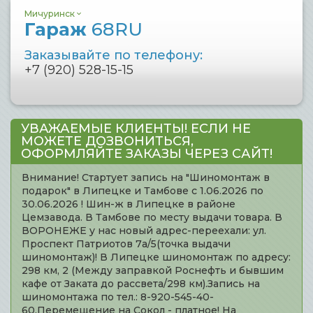
Мичуринск
Гараж
68RU
Заказывайте по телефону:
+7 (920) 528-15-15
УВАЖАЕМЫЕ КЛИЕНТЫ! ЕСЛИ НЕ
МОЖЕТЕ ДОЗВОНИТЬСЯ,
ОФОРМЛЯЙТЕ ЗАКАЗЫ ЧЕРЕЗ САЙТ!
Внимание! Стартует запись на "Шиномонтаж в
подарок" в Липецке и Тамбове с 1.06.2026 по
30.06.2026 ! Шин-ж в Липецке в районе
Цемзавода. В Тамбове по месту выдачи товара. В
ВОРОНЕЖЕ у нас новый адрес-переехали: ул.
Проспект Патриотов 7а/5(точка выдачи
шиномонтаж)! В Липецке шиномонтаж по адресу:
298 км, 2 (Между заправкой Роснефть и бывшим
кафе от Заката до рассвета/298 км).Запись на
шиномонтажа по тел.: 8-920-545-40-
60.Перемещение на Сокол - платное! На