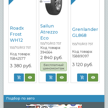
Sailun
Roadx
Grenlander
Atrezzo
Frost
GL868
Eco
WH12
155/70/R13 75T
155/70/R13 75T
Код товара:
155/70/R13 75T
Код товара:
394564
Код товара:
15889097
2 840
руб.
15842577
3 120
руб.
Бесплатный
3 380
руб.
шиномонтаж
Подбор по авто