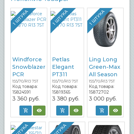
1 ШТУКА
1 ШТУКА
1 ШТУКА
Windforce
Petlas
Ling Long
Snowblazer
Elegant
Green-Max
PCR
PT311
All Season
155/70/R13 75T
155/70/R13 75T
155/70/R13 75T
Код товара:
Код товара:
Код товара:
15824591
15819365
15872702
3 360
руб.
3 380
руб.
3 000
руб.
1 ШТУКА
1 ШТУКА