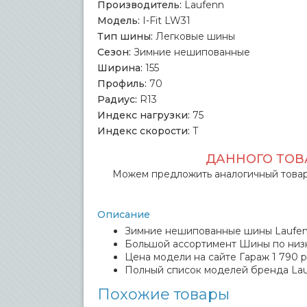
Производитель:
Laufenn
Модель:
I-Fit LW31
Тип шины:
Легковые шины
Сезон:
Зимние нешипованные
Ширина:
155
Профиль:
70
Радиус:
R13
Индекс нагрузки:
75
Индекс скорости:
T
ДАННОГО ТОВА
Можем предложить аналогичный товар
Описание
Зимние нешипованные шины Laufenn I
Большой ассортимент Шины по низ
Цена модели на сайте Гараж 1 790 р
Полный список моделей бренда La
Похожие товары