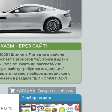
КАЗЫ ЧЕРЕЗ САЙТ!
.2026 ! Шин-ж в Липецке в районе
оспект Патриотов 7а/5(точка выдачи
кафе от Заката до рассвета/298
нную работу требуется кладовщик/
елать по месту забора шин/дисков с
 указан в разделе "ШИНОМОНТАЖ"!
КОРЗИНА
Товары не выбраны
Подбор по авто