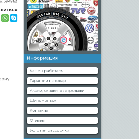
а:
394968
литься
Информация
Как мы работаем
фону.
Гарантии на товар
Акции, скидки, распродажи
Шиномонтаж
Контакты
Отзывы
Условия рассрочки