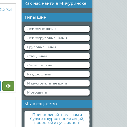
Как нас найти в Мичуринске
Типы шин
Легковые шины
Легкогрузовые шины
Грузовые шины
Спецшины
Сельхозшины
Квадрошины
Индустриальные шины
Мотошины
Мы в соц. сетях
Присоединяйтесь к нам и
будьте в курсе новых акций,
новостей и лучших цен!