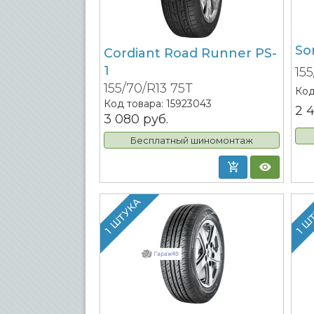
So
Cordiant Road Runner PS-
1
15
155/70/R13 75T
Код
Код товара:
15923043
2 
3 080
руб.
Бесплатный шиномонтаж
1 ШТУКА
1 Ш