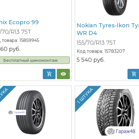
nix Ecopro 99
Nokian Tyres-Ikon Ty
5/70/R13 75T
WR D4
 товара:
15859945
155/70/R13 75T
460
руб.
Код товара:
15783207
5 540
руб.
Бесплатный шиномонтаж
ТУКА
1 ШТУКА