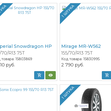
ТУКА
1 ШТУКА
perial Snowdragon HP
Mirage MR-W562
5/70/R13 75T
155/70/R13 75T
 товара:
15803869
Код товара:
15830995
410
руб.
2 790
руб.
1 ШТУКА