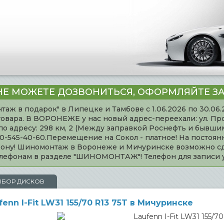
НЕ МОЖЕТЕ ДОЗВОНИТЬСЯ, ОФОРМЛЯЙТЕ ЗА
таж в подарок" в Липецке и Тамбове с 1.06.2026 по 30.06
товара. В ВОРОНЕЖЕ у нас новый адрес-переехали: ул. Пр
адресу: 298 км, 2 (Между заправкой Роснефть и бывшим 
920-545-40-60.Перемещение на Сокол - платное! На постоя
ефону! Шиномонтаж в Воронеже и Мичуринске возможно сд
телефонам в разделе "ШИНОМОНТАЖ"! Телефон для записи
ЫБОР ДИСКОВ
n I-Fit LW31 155/70 R13 75T в Мичуринске