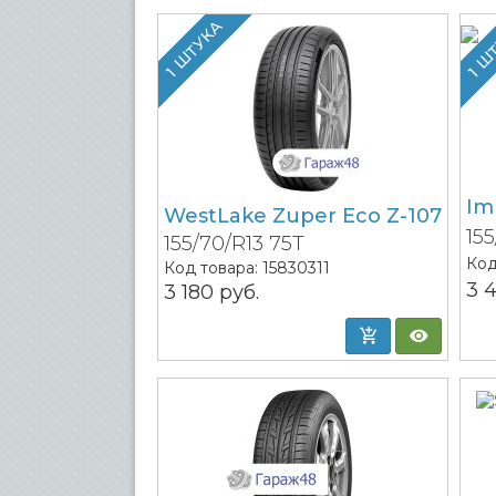
1 ШТУКА
1 Ш
Im
WestLake Zuper Eco Z-107
15
155/70/R13 75T
Код
Код товара:
15830311
3 
3 180
руб.