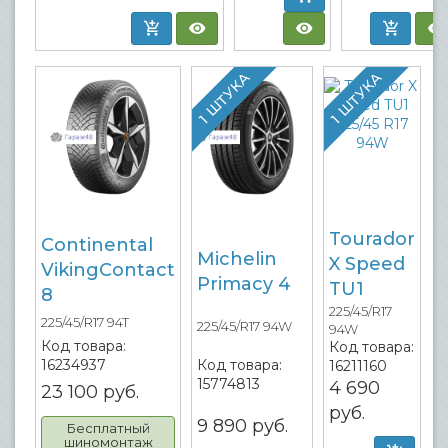
1 ШТУКА
1 ШТУКА
Tourador
Continental
Michelin
X Speed
VikingContact
Primacy 4
TU1
8
225/45/R17
225/45/R17 94T
225/45/R17 94W
94W
Код товара:
Код товара:
16234937
Код товара:
16211160
15774813
4 690
23 100
руб.
руб.
9 890
руб.
Бесплатный
шиномонтаж