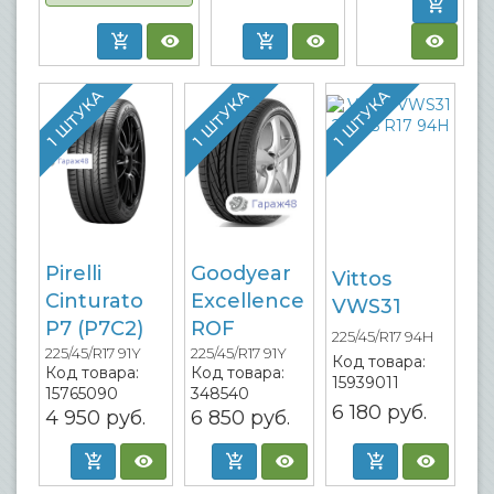
1 ШТУКА
1 ШТУКА
1 ШТУКА
Pirelli
Goodyear
Vittos
Cinturato
Excellence
VWS31
P7 (P7C2)
ROF
225/45/R17 94H
225/45/R17 91Y
225/45/R17 91Y
Код товара:
Код товара:
Код товара:
15939011
15765090
348540
6 180
руб.
4 950
руб.
6 850
руб.