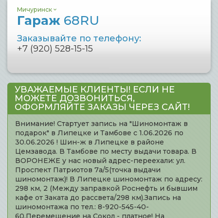
Мичуринск
Гараж
68RU
Заказывайте по телефону:
+7 (920) 528-15-15
УВАЖАЕМЫЕ КЛИЕНТЫ! ЕСЛИ НЕ
МОЖЕТЕ ДОЗВОНИТЬСЯ,
ОФОРМЛЯЙТЕ ЗАКАЗЫ ЧЕРЕЗ САЙТ!
Внимание! Стартует запись на "Шиномонтаж в
подарок" в Липецке и Тамбове с 1.06.2026 по
30.06.2026 ! Шин-ж в Липецке в районе
Цемзавода. В Тамбове по месту выдачи товара. В
ВОРОНЕЖЕ у нас новый адрес-переехали: ул.
Проспект Патриотов 7а/5(точка выдачи
шиномонтаж)! В Липецке шиномонтаж по адресу:
298 км, 2 (Между заправкой Роснефть и бывшим
кафе от Заката до рассвета/298 км).Запись на
шиномонтажа по тел.: 8-920-545-40-
60.Перемещение на Сокол - платное! На