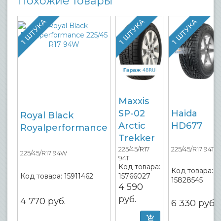
Похожие товары
1 ШТУКА
1 ШТУКА
1 ШТУКА
Maxxis
SP-02
Haida
Royal Black
Arctic
HD677
Royalperformance
Trekker
225/45/R17
225/45/R17 94T
225/45/R17 94W
94T
Код товара:
Код товара:
Код товара:
15911462
15766027
15828545
4 590
руб.
4 770
руб.
6 330
руб.