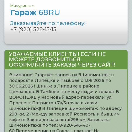
Мичуринск
Гараж
68RU
Заказывайте по телефону:
+7 (920) 528-15-15
УВАЖАЕМЫЕ КЛИЕНТЫ! ЕСЛИ НЕ
МОЖЕТЕ ДОЗВОНИТЬСЯ,
ОФОРМЛЯЙТЕ ЗАКАЗЫ ЧЕРЕЗ САЙТ!
Внимание! Стартует запись на "Шиномонтаж в
подарок" в Липецке и Тамбове с 1.06.2026 по
30.06.2026 ! Шин-ж в Липецке в районе
Цемзавода. В Тамбове по месту выдачи товара. В
ВОРОНЕЖЕ у нас новый адрес-переехали: ул.
Проспект Патриотов 7а/5(точка выдачи
шиномонтаж)! В Липецке шиномонтаж по адресу:
298 км, 2 (Между заправкой Роснефть и бывшим
кафе от Заката до рассвета/298 км).Запись на
шиномонтажа по тел.: 8-920-545-40-
60.Перемещение на Сокол - платное! На