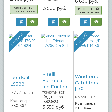
6 630
руб.
Бесплатный
3 500
руб.
Бесплатный
шиномонтаж
шиномонтаж
1 ШТУКА
1 ШТУКА
Pirelli
Windforce
Landsail
Formula
Catchfors
LS388
Ice Friction
H/P
175/65/R14 82T
175/65/R14 82H
Код товара:
175/65/R14 86T
Код товара:
15823623
Код товара:
15801367
3 550
руб.
15850644