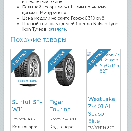
интернет-магазине.
Большой ассортимент Шины по низким
ценам в Мичуринске.
Цена модели на сайте Гараж 6 310 руб.
Полный список моделей бренда Nokian Tyres-
Ikon Tyres в
каталоге
.
Похожие товары
1 ШТУКА
1 ШТУКА
1 ШТУКА
WestLake
Sunfull SF-
Tigar
Z-401 All
W11
Touring
Season
175/65/R14 82T
175/65/R14 82H
Elite
Код товара:
Код товара:
175/65/R14 82T