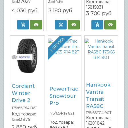
15837027
358436
Код товара:
15815831
4 030
руб.
3 180
руб.
3 700
руб.
1 ШТУКА
Hankook
Cordiant
PowerTrac
Vantra
Winter
Snowtour
Transit
Drive 2
Pro
RA58C
175/65/R14 86T
175/65/R14 90T
175/65/R14 82T
Код товара:
Код товара:
15693875
Код товара:
16201842
2 880
руб.
15801382