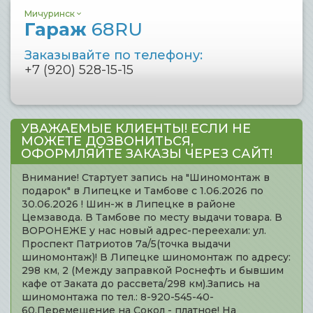
Мичуринск
Гараж
68RU
Заказывайте по телефону:
+7 (920) 528-15-15
УВАЖАЕМЫЕ КЛИЕНТЫ! ЕСЛИ НЕ
МОЖЕТЕ ДОЗВОНИТЬСЯ,
ОФОРМЛЯЙТЕ ЗАКАЗЫ ЧЕРЕЗ САЙТ!
Внимание! Стартует запись на "Шиномонтаж в
подарок" в Липецке и Тамбове с 1.06.2026 по
30.06.2026 ! Шин-ж в Липецке в районе
Цемзавода. В Тамбове по месту выдачи товара. В
ВОРОНЕЖЕ у нас новый адрес-переехали: ул.
Проспект Патриотов 7а/5(точка выдачи
шиномонтаж)! В Липецке шиномонтаж по адресу:
298 км, 2 (Между заправкой Роснефть и бывшим
кафе от Заката до рассвета/298 км).Запись на
шиномонтажа по тел.: 8-920-545-40-
60.Перемещение на Сокол - платное! На