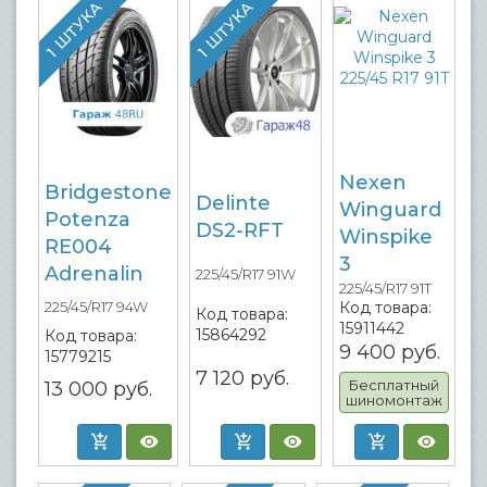
1 ШТУКА
1 ШТУКА
Nexen
Bridgestone
Delinte
Winguard
Potenza
DS2-RFT
Winspike
RE004
3
Adrenalin
225/45/R17 91W
225/45/R17 91T
Код товара:
225/45/R17 94W
Код товара:
15911442
15864292
Код товара:
9 400
руб.
15779215
7 120
руб.
Бесплатный
13 000
руб.
шиномонтаж