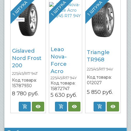
1 ШТУКА
1 ШТУКА
1 ШТУКА
Leao
Gislaved
Triangle
Nova-
Nord Frost
TR968
Force
200
225/45/R17 94V
Acro
225/45/R17 94T
Код товара:
225/45/R17 94Y
Код товара:
012027
Код товара:
15787930
15872747
5 850
руб.
8 780
руб.
5 630
руб.