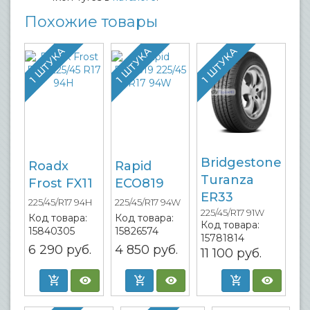
Похожие товары
1 ШТУКА
1 ШТУКА
1 ШТУКА
Bridgestone
Roadx
Rapid
Turanza
Frost FX11
ECO819
ER33
225/45/R17 94H
225/45/R17 94W
225/45/R17 91W
Код товара:
Код товара:
Код товара:
15840305
15826574
15781814
6 290
руб.
4 850
руб.
11 100
руб.