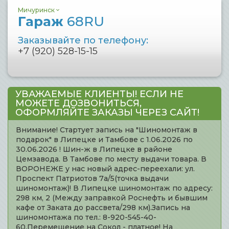
Мичуринск
Гараж
68RU
Заказывайте по телефону:
+7 (920) 528-15-15
УВАЖАЕМЫЕ КЛИЕНТЫ! ЕСЛИ НЕ
МОЖЕТЕ ДОЗВОНИТЬСЯ,
ОФОРМЛЯЙТЕ ЗАКАЗЫ ЧЕРЕЗ САЙТ!
Внимание! Стартует запись на "Шиномонтаж в
подарок" в Липецке и Тамбове с 1.06.2026 по
30.06.2026 ! Шин-ж в Липецке в районе
Цемзавода. В Тамбове по месту выдачи товара. В
ВОРОНЕЖЕ у нас новый адрес-переехали: ул.
Проспект Патриотов 7а/5(точка выдачи
шиномонтаж)! В Липецке шиномонтаж по адресу:
298 км, 2 (Между заправкой Роснефть и бывшим
кафе от Заката до рассвета/298 км).Запись на
шиномонтажа по тел.: 8-920-545-40-
60.Перемещение на Сокол - платное! На