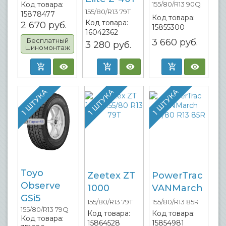
Код товара:
155/80/R13 90Q
155/80/R13 79T
15878477
Код товара:
Код товара:
2 670
руб.
15855300
16042362
Бесплатный
3 660
руб.
3 280
руб.
шиномонтаж
1 ШТУКА
1 ШТУКА
1 ШТУКА
Toyo
Zeetex ZT
PowerTrac
Observe
1000
VANMarch
GSi5
155/80/R13 79T
155/80/R13 85R
155/80/R13 79Q
Код товара:
Код товара:
Код товара:
15864528
15854981