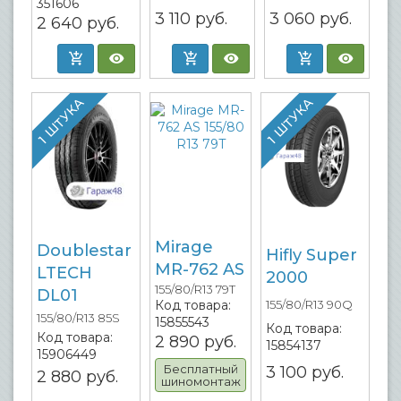
351606
3 110
руб.
3 060
руб.
2 640
руб.
1 ШТУКА
1 ШТУКА
Mirage
Doublestar
Hifly Super
MR-762 AS
LTECH
2000
155/80/R13 79T
DL01
Код товара:
155/80/R13 90Q
155/80/R13 85S
15855543
Код товара:
Код товара:
2 890
руб.
15854137
15906449
Бесплатный
3 100
руб.
2 880
руб.
шиномонтаж