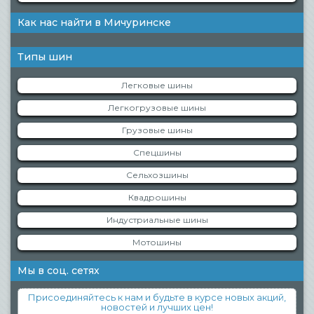
Как нас найти в Мичуринске
Типы шин
Легковые шины
Легкогрузовые шины
Грузовые шины
Спецшины
Сельхозшины
Квадрошины
Индустриальные шины
Мотошины
Мы в соц. сетях
Присоединяйтесь к нам и будьте в курсе новых акций,
новостей и лучших цен!