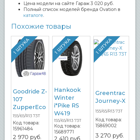
Цена модели на сайте Гараж 3 020 руб.
Полный список моделей бренда Ovation в
каталоге
.
Похожие товары
1 ШТУКА
1 ШТУКА
1 ШТУКА
Hankook
Goodride Z-
Greentrac
Winter
107
Journey-X
i*Pike RS
ZupperEco
155/65/R13 73T
W419
155/65/R13 73T
Код товара:
155/65/R13 73T
Код товара:
15869002
Код товара:
15961484
15689771
3 270
руб.
2 970
руб.
2 410
руб.