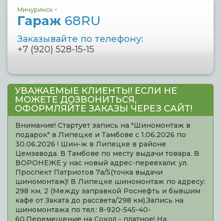
Мичуринск
Гараж
68RU
Заказывайте по телефону:
+7 (920) 528-15-15
УВАЖАЕМЫЕ КЛИЕНТЫ! ЕСЛИ НЕ
МОЖЕТЕ ДОЗВОНИТЬСЯ,
ОФОРМЛЯЙТЕ ЗАКАЗЫ ЧЕРЕЗ САЙТ!
Внимание! Стартует запись на "Шиномонтаж в
подарок" в Липецке и Тамбове с 1.06.2026 по
30.06.2026 ! Шин-ж в Липецке в районе
Цемзавода. В Тамбове по месту выдачи товара. В
ВОРОНЕЖЕ у нас новый адрес-переехали: ул.
Проспект Патриотов 7а/5(точка выдачи
шиномонтаж)! В Липецке шиномонтаж по адресу:
298 км, 2 (Между заправкой Роснефть и бывшим
кафе от Заката до рассвета/298 км).Запись на
шиномонтажа по тел.: 8-920-545-40-
60.Перемещение на Сокол - платное! На