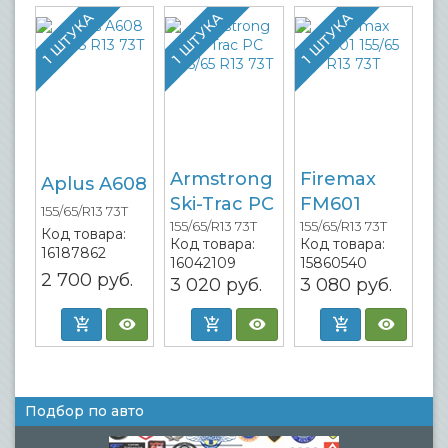
1 ШТУКА
1 ШТУКА
1 ШТУКА
Armstrong
Firemax
Aplus A608
Ski-Trac PC
FM601
155/65/R13 73T
155/65/R13 73T
155/65/R13 73T
Код товара:
Код товара:
Код товара:
16187862
16042109
15860540
2 700
руб.
3 020
руб.
3 080
руб.
Подбор по авто