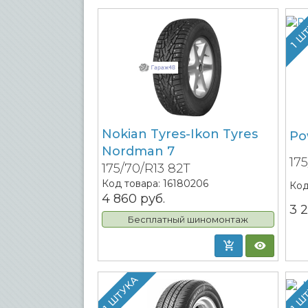
1 Ш
Nokian Tyres-Ikon Tyres
Po
Nordman 7
17
175/70/R13 82T
Код товара:
16180206
Код
4 860
руб.
3 
Бесплатный шиномонтаж
1 ШТУКА
1 Ш