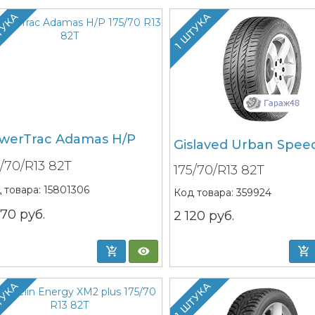
ТУКА
1 ШТУКА
werTrac Adamas H/P
Gislaved Urban Spee
5/70/R13 82T
175/70/R13 82T
 товара:
15801306
Код товара:
359924
270
руб.
2 120
руб.
ТУКА
1 ШТУКА