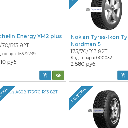
chelin Energy XM2 plus
Nokian Tyres-Ikon Ty
Nordman 5
5/70/R13 82T
175/70/R13 82T
 товара:
15672239
Код товара:
000032
010
руб.
2 580
руб.
ТУКА
1 ШТУКА