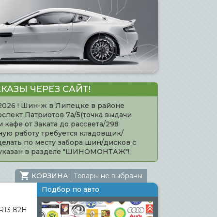
КАЗЫ ЧЕРЕЗ САЙТ!
.2026 ! Шин-ж в Липецке в районе
оспект Патриотов 7а/5(точка выдачи
кафе от Заката до рассвета/298
нную работу требуется кладовщик/
елать по месту забора шин/дисков с
 указан в разделе "ШИНОМОНТАЖ"!
КОРЗИНА
Товары не выбраны
Подбор по авто