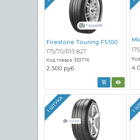
Mi
Firestone Touring FS100
17
175/70/R13 82T
Код
Код товара:
353776
4 
2 300
руб.
1 ШТУКА
1 Ш