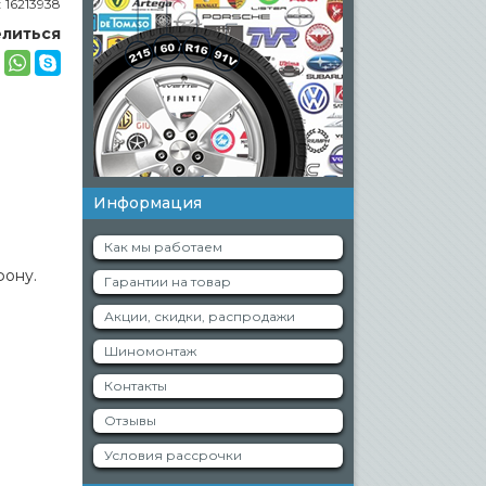
:
16213938
литься
Информация
Как мы работаем
фону.
Гарантии на товар
Акции, скидки, распродажи
Шиномонтаж
Контакты
Отзывы
Условия рассрочки