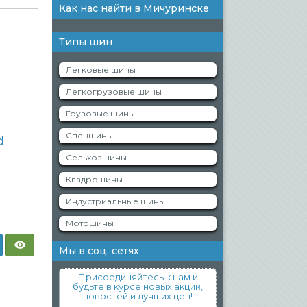
Как нас найти в Мичуринске
Типы шин
Легковые шины
Легкогрузовые шины
Грузовые шины
Спецшины
d
Сельхозшины
Квадрошины
Индустриальные шины
Мотошины
Мы в соц. сетях
Присоединяйтесь к нам и
будьте в курсе новых акций,
новостей и лучших цен!