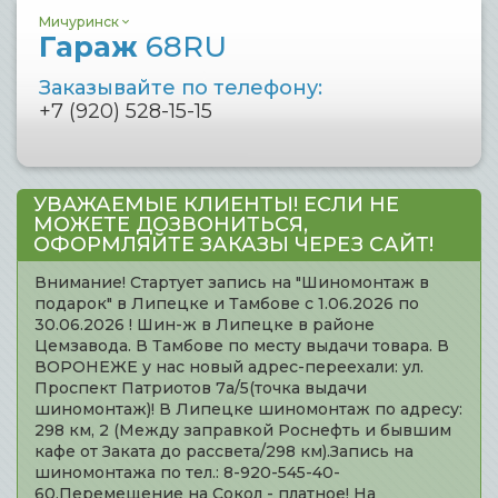
Мичуринск
Гараж
68RU
Заказывайте по телефону:
+7 (920) 528-15-15
УВАЖАЕМЫЕ КЛИЕНТЫ! ЕСЛИ НЕ
МОЖЕТЕ ДОЗВОНИТЬСЯ,
ОФОРМЛЯЙТЕ ЗАКАЗЫ ЧЕРЕЗ САЙТ!
Внимание! Стартует запись на "Шиномонтаж в
подарок" в Липецке и Тамбове с 1.06.2026 по
30.06.2026 ! Шин-ж в Липецке в районе
Цемзавода. В Тамбове по месту выдачи товара. В
ВОРОНЕЖЕ у нас новый адрес-переехали: ул.
Проспект Патриотов 7а/5(точка выдачи
шиномонтаж)! В Липецке шиномонтаж по адресу:
298 км, 2 (Между заправкой Роснефть и бывшим
кафе от Заката до рассвета/298 км).Запись на
шиномонтажа по тел.: 8-920-545-40-
60.Перемещение на Сокол - платное! На