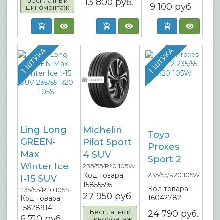
Бесплатный
13 800
руб.
9 100
руб.
шиномонтаж
1 ШТУКА
1 ШТУКА
Ling Long
Michelin
Toyo
GREEN-
Pilot Sport
Proxes
Max
4 SUV
Sport 2
Winter Ice
235/55/R20 105W
235/55/R20 105W
Код товара:
I-15 SUV
15855595
Код товара:
235/55/R20 105S
27 950
руб.
16042782
Код товара:
15828914
Бесплатный
24 790
руб.
6 710
руб.
шиномонтаж