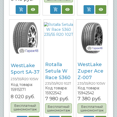
Rotalla
WestLake
WestLake
Setula W
Zuper Ace
Sport SA-37
Race S360
Z-007
235/55/R20 105W
235/55/R20 102T
235/55/R20 105W
Код товара:
Код товара:
Код товара:
15915371
15922542
15942542
8 020
руб.
7 980
руб.
7 380
руб.
Бесплатный
Бесплатный
Бесплатный
шиномонтаж
шиномонтаж
шиномонтаж