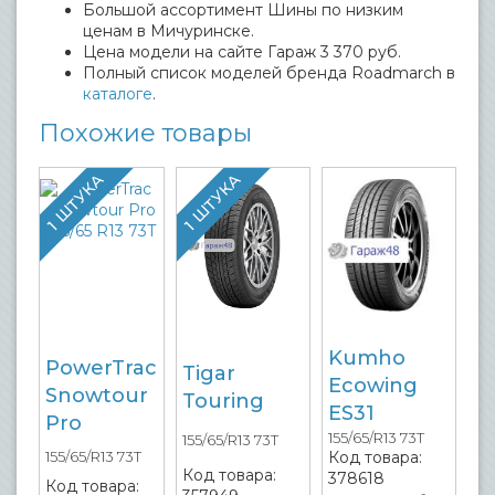
Большой ассортимент Шины по низким
ценам в Мичуринске.
Цена модели на сайте Гараж 3 370 руб.
Полный список моделей бренда Roadmarch в
каталоге
.
Похожие товары
1 ШТУКА
1 ШТУКА
Kumho
PowerTrac
Tigar
Ecowing
Snowtour
Touring
ES31
Pro
155/65/R13 73T
155/65/R13 73T
Код товара:
155/65/R13 73T
Код товара:
378618
Код товара: