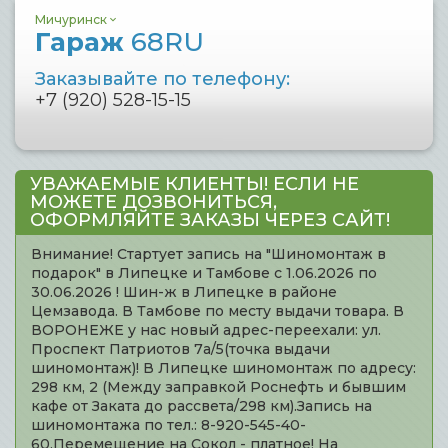
Мичуринск
Гараж
68RU
Заказывайте по телефону:
+7 (920) 528-15-15
УВАЖАЕМЫЕ КЛИЕНТЫ! ЕСЛИ НЕ
МОЖЕТЕ ДОЗВОНИТЬСЯ,
ОФОРМЛЯЙТЕ ЗАКАЗЫ ЧЕРЕЗ САЙТ!
Внимание! Стартует запись на "Шиномонтаж в
подарок" в Липецке и Тамбове с 1.06.2026 по
30.06.2026 ! Шин-ж в Липецке в районе
Цемзавода. В Тамбове по месту выдачи товара. В
ВОРОНЕЖЕ у нас новый адрес-переехали: ул.
Проспект Патриотов 7а/5(точка выдачи
шиномонтаж)! В Липецке шиномонтаж по адресу:
298 км, 2 (Между заправкой Роснефть и бывшим
кафе от Заката до рассвета/298 км).Запись на
шиномонтажа по тел.: 8-920-545-40-
60.Перемещение на Сокол - платное! На