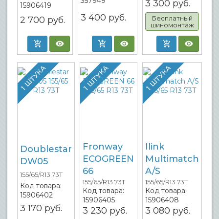
357949
3 300
руб.
15906419
3 400
руб.
Бесплатный
2 700
руб.
шиномонтаж
1 ШТУКА
1 ШТУКА
1 ШТУКА
Fronway
Ilink
Doublestar
ECOGREEN
Multimatch
DW05
66
A/S
155/65/R13 73T
155/65/R13 73T
155/65/R13 73T
Код товара:
Код товара:
Код товара:
15906402
15906405
15906408
3 170
руб.
3 230
руб.
3 080
руб.