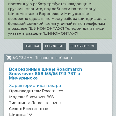
постоянную работу требуется кладовщик/
грузчик- звоните, подробности по телефону!
Шиномонтаж в Воронеже и Мичуринске
возможно сделать по месту забора шин/дисков с
большой скидкой, цены уточняйте по телефонам
в разделе "ШИНОМОНТАЖ"! Телефон для записи
указан в разделе "ШИНОМОНТАЖ"!
ГЛАВНАЯ
ВЫБОР ШИН
ВЫБОР ДИСКОВ
КОРЗИНА
Товары не выбраны
Всесезонные шины Roadmarch
Snowrover 868 155/65 R13 73T в
Мичуринске
Характеристика товара
Производитель:
Roadmarch
Модель:
Snowrover 868
Тип шины:
Легковые шины
Сезон:
Всесезонные
Ширина:
155