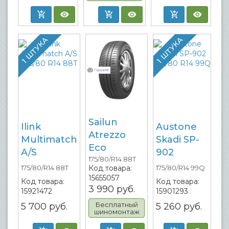
1 ШТУКА
1 ШТУКА
Sailun
Ilink
Austone
Atrezzo
Multimatch
Skadi SP-
Eco
A/S
902
175/80/R14 88T
Код товара:
175/80/R14 88T
175/80/R14 99Q
15655057
Код товара:
Код товара:
3 990
руб.
15921472
15901293
Бесплатный
5 700
руб.
5 260
руб.
шиномонтаж