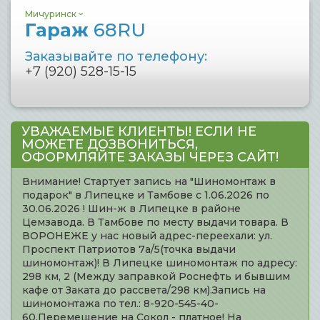
Мичуринск
Гараж
68RU
Заказывайте по телефону:
+7 (920) 528-15-15
УВАЖАЕМЫЕ КЛИЕНТЫ! ЕСЛИ НЕ
МОЖЕТЕ ДОЗВОНИТЬСЯ,
ОФОРМЛЯЙТЕ ЗАКАЗЫ ЧЕРЕЗ САЙТ!
Внимание! Стартует запись на "Шиномонтаж в
подарок" в Липецке и Тамбове с 1.06.2026 по
30.06.2026 ! Шин-ж в Липецке в районе
Цемзавода. В Тамбове по месту выдачи товара. В
ВОРОНЕЖЕ у нас новый адрес-переехали: ул.
Проспект Патриотов 7а/5(точка выдачи
шиномонтаж)! В Липецке шиномонтаж по адресу:
298 км, 2 (Между заправкой Роснефть и бывшим
кафе от Заката до рассвета/298 км).Запись на
шиномонтажа по тел.: 8-920-545-40-
60.Перемещение на Сокол - платное! На