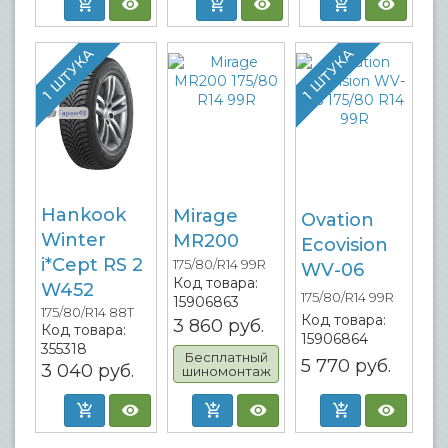
1 ШТУКА
1 ШТУКА
Hankook
Mirage
Ovation
Winter
MR200
Ecovision
i*Cept RS 2
175/80/R14 99R
WV-06
Код товара:
W452
175/80/R14 99R
15906863
175/80/R14 88T
Код товара:
3 860
руб.
Код товара:
15906864
355318
Бесплатный
5 770
руб.
3 040
руб.
шиномонтаж