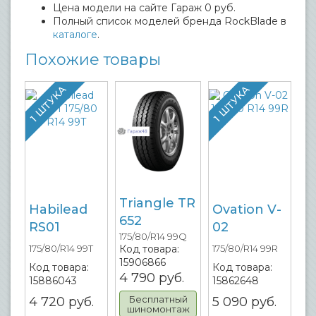
Цена модели на сайте Гараж 0 руб.
Полный список моделей бренда RockBlade в
каталоге
.
Похожие товары
1 ШТУКА
1 ШТУКА
Triangle TR
Habilead
Ovation V-
652
RS01
02
175/80/R14 99Q
Код товара:
175/80/R14 99T
175/80/R14 99R
15906866
Код товара:
Код товара:
4 790
руб.
15886043
15862648
Бесплатный
4 720
руб.
5 090
руб.
шиномонтаж