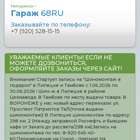
Мичуринск
Гараж
68RU
Заказывайте по телефону:
+7 (920) 528-15-15
УВАЖАЕМЫЕ КЛИЕНТЫ! ЕСЛИ НЕ
МОЖЕТЕ ДОЗВОНИТЬСЯ,
ОФОРМЛЯЙТЕ ЗАКАЗЫ ЧЕРЕЗ САЙТ!
Внимание! Стартует запись на "Шиномонтаж в
подарок" в Липецке и Тамбове с 1.06.2026 по
30.06.2026 ! Шин-ж в Липецке в районе
Цемзавода. В Тамбове по месту выдачи товара. В
ВОРОНЕЖЕ у нас новый адрес-переехали: ул.
Проспект Патриотов 7а/5(точка выдачи
шиномонтаж)! В Липецке шиномонтаж по адресу:
298 км, 2 (Между заправкой Роснефть и бывшим
кафе от Заката до рассвета/298 км).Запись на
шиномонтажа по тел.: 8-920-545-40-
60.Перемещение на Сокол - платное! На