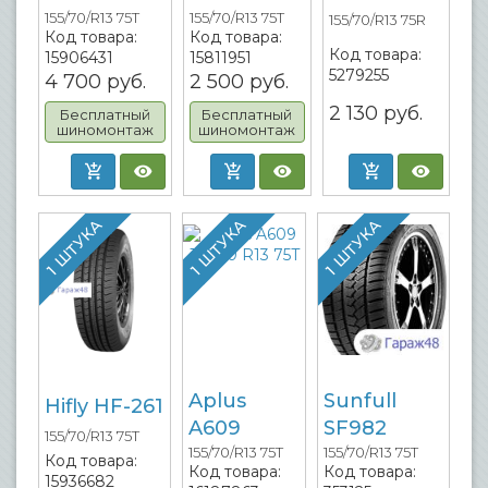
155/70/R13 75T
155/70/R13 75T
155/70/R13 75R
Код товара:
Код товара:
Код товара:
15906431
15811951
5279255
4 700
руб.
2 500
руб.
2 130
руб.
Бесплатный
Бесплатный
шиномонтаж
шиномонтаж
1 ШТУКА
1 ШТУКА
1 ШТУКА
Aplus
Sunfull
Hifly HF-261
A609
SF982
155/70/R13 75T
155/70/R13 75T
155/70/R13 75T
Код товара:
Код товара:
Код товара:
15936682