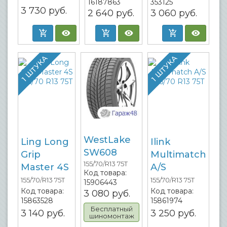
16187863
353125
3 730
руб.
2 640
руб.
3 060
руб.
1 ШТУКА
1 ШТУКА
WestLake
Ling Long
Ilink
SW608
Grip
Multimatch
155/70/R13 75T
Master 4S
A/S
Код товара:
155/70/R13 75T
155/70/R13 75T
15906443
Код товара:
Код товара:
3 080
руб.
15863528
15861974
Бесплатный
3 140
руб.
3 250
руб.
шиномонтаж