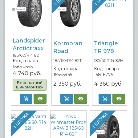
Landspider
Kormoran
Triangle
Arctictraxx
Road
TR 978
185/60/R14 82T
Код товара:
185/60/R14 82T
185/60/R14 82H
15840545
Код товара:
Код товара:
4 740
руб.
15645965
15816779
Бесплатный
2 350
руб.
4 360
руб.
шиномонтаж
1 ШТУКА
1 ШТУКА