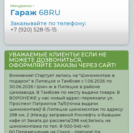
Мичуринск
Гараж
68RU
Заказывайте по телефону:
+7 (920) 528-15-15
УВАЖАЕМЫЕ КЛИЕНТЫ! ЕСЛИ НЕ
МОЖЕТЕ ДОЗВОНИТЬСЯ,
ОФОРМЛЯЙТЕ ЗАКАЗЫ ЧЕРЕЗ САЙТ!
Внимание! Стартует запись на "Шиномонтаж в
подарок" в Липецке и Тамбове с 1.06.2026 по
30.06.2026 ! Шин-ж в Липецке в районе
Цемзавода. В Тамбове по месту выдачи товара. В
ВОРОНЕЖЕ у нас новый адрес-переехали: ул.
Проспект Патриотов 7а/5(точка выдачи
шиномонтаж)! В Липецке шиномонтаж по адресу:
298 км, 2 (Между заправкой Роснефть и бывшим
кафе от Заката до рассвета/298 км).Запись на
шиномонтажа по тел.: 8-920-545-40-
60.Перемещение на Сокол - платное! На