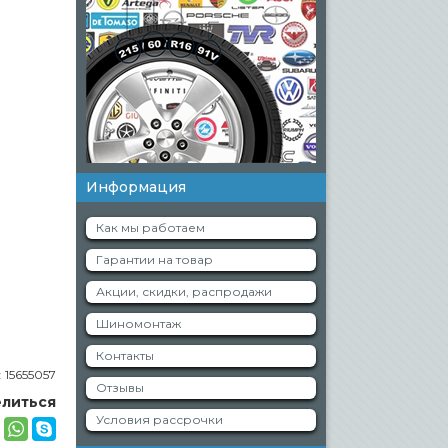
Информация
Как мы работаем
Гарантии на товар
Акции, скидки, распродажи
Шиномонтаж
Контакты
:
15655057
Отзывы
литься
Условия рассрочки