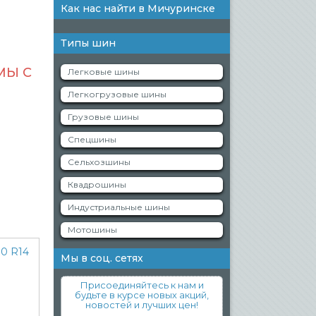
Как нас найти в Мичуринске
Типы шин
МЫ С
Легковые шины
Легкогрузовые шины
Грузовые шины
Спецшины
Сельхозшины
Квадрошины
Индустриальные шины
Мотошины
Мы в соц. сетях
Присоединяйтесь к нам и
будьте в курсе новых акций,
новостей и лучших цен!