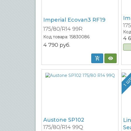
Im
Imperial Ecovan3 RF19
17
175/80/R14 99R
Код
Код товара:
15830086
4 
4 790
руб.
1 Ш
Austone SP102
Li
175/80/R14 99Q
Se