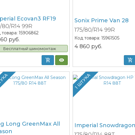
perial Ecovan3 RF19
Sonix Prime Van 28
5/80/R14 99R
175/80/R14 99R
 товара:
15906862
Код товара:
15961505
660
руб.
4 860
руб.
Бесплатный шиномонтаж
ТУКА
1 ШТУКА
ng Long GreenMax All
Imperial Snowdrago
ason
175/80/R14 88T