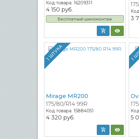
Код товара:
16209311
17
4 150
руб.
Код
3 
Бесплатный шиномонтаж
1 ШТУКА
1 Ш
Mirage MR200
Ov
175/80/R14 99R
17
Код товара:
15884051
Код
4 320
руб.
5 