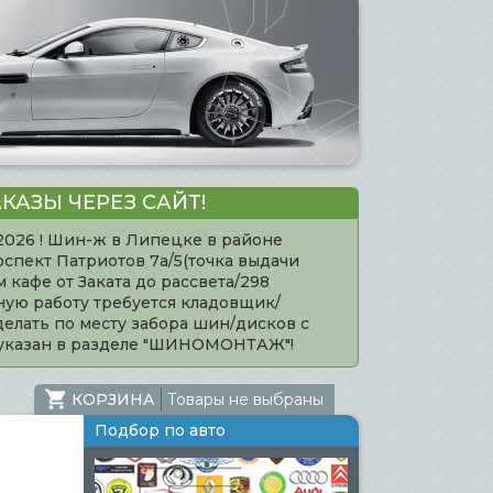
КАЗЫ ЧЕРЕЗ САЙТ!
.2026 ! Шин-ж в Липецке в районе
оспект Патриотов 7а/5(точка выдачи
кафе от Заката до рассвета/298
нную работу требуется кладовщик/
елать по месту забора шин/дисков с
 указан в разделе "ШИНОМОНТАЖ"!
КОРЗИНА
Товары не выбраны
Подбор по авто