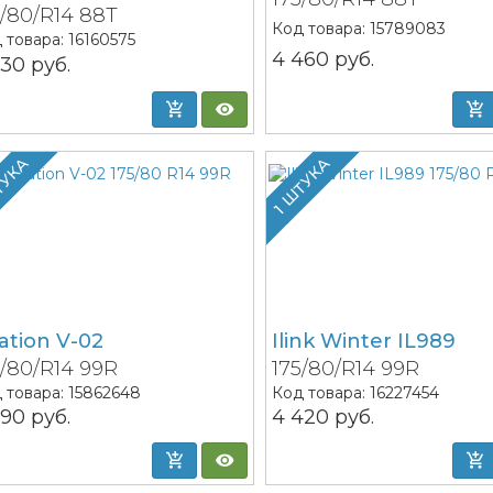
5/80/R14 88T
Код товара:
15789083
 товара:
16160575
4 460
руб.
730
руб.
ТУКА
1 ШТУКА
ation V-02
Ilink Winter IL989
5/80/R14 99R
175/80/R14 99R
 товара:
15862648
Код товара:
16227454
090
руб.
4 420
руб.