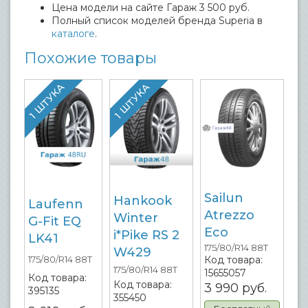
Цена модели на сайте Гараж 3 500 руб.
Полный список моделей бренда Superia в
каталоге
.
Похожие товары
1 ШТУКА
1 ШТУКА
Sailun
Hankook
Laufenn
Atrezzo
Winter
G-Fit EQ
Eco
i*Pike RS 2
LK41
175/80/R14 88T
W429
Код товара:
175/80/R14 88T
175/80/R14 88T
15655057
Код товара:
Код товара:
3 990
руб.
395135
355450