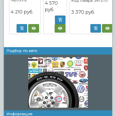
16209312
Код товара:
347370
4 570
руб.
4 210
руб.
3 370
руб.
Подбор по авто
Информация