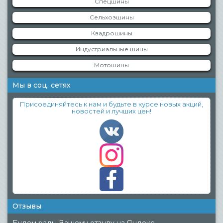
Спецшины
Сельхозшины
Квадрошины
Индустриальные шины
Мотошины
Мы в соц. сетях
Присоединяйтесь к нам и будьте в курсе новых акций,
новостей и лучших цен!
Отзывы