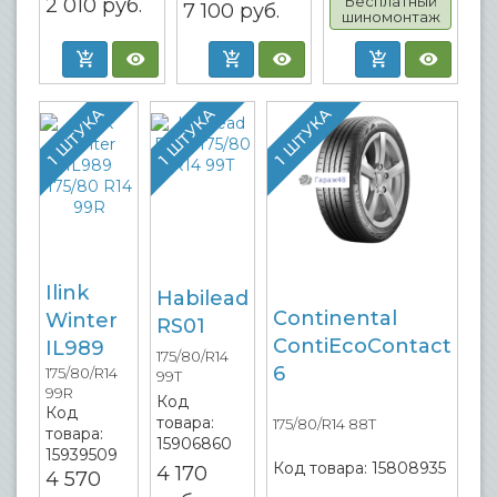
Бесплатный
2 010
руб.
7 100
руб.
шиномонтаж
1 ШТУКА
1 ШТУКА
1 ШТУКА
Ilink
Habilead
Continental
Winter
RS01
ContiEcoContact
IL989
175/80/R14
6
175/80/R14
99T
99R
Код
Код
товара:
175/80/R14 88T
товара:
15906860
15939509
Код товара:
15808935
4 170
4 570