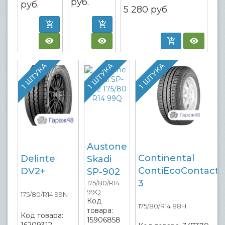
руб.
руб.
5 280
руб.
1 ШТУКА
1 ШТУКА
1 ШТУКА
Austone
Continental
Delinte
Skadi
ContiEcoContact
DV2+
SP-902
3
175/80/R14
99Q
175/80/R14 99N
Код
175/80/R14 88H
товара:
Код товара:
15906858