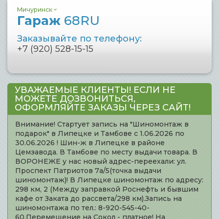
Мичуринск
Гараж
68RU
Заказывайте по телефону:
+7 (920) 528-15-15
УВАЖАЕМЫЕ КЛИЕНТЫ! ЕСЛИ НЕ
МОЖЕТЕ ДОЗВОНИТЬСЯ,
ОФОРМЛЯЙТЕ ЗАКАЗЫ ЧЕРЕЗ САЙТ!
Внимание! Стартует запись на "Шиномонтаж в
подарок" в Липецке и Тамбове с 1.06.2026 по
30.06.2026 ! Шин-ж в Липецке в районе
Цемзавода. В Тамбове по месту выдачи товара. В
ВОРОНЕЖЕ у нас новый адрес-переехали: ул.
Проспект Патриотов 7а/5(точка выдачи
шиномонтаж)! В Липецке шиномонтаж по адресу:
298 км, 2 (Между заправкой Роснефть и бывшим
кафе от Заката до рассвета/298 км).Запись на
шиномонтажа по тел.: 8-920-545-40-
60.Перемещение на Сокол - платное! На