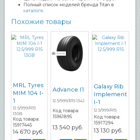
Полный список моделей бренда Titan в
каталоге
.
Похожие товары
MRL Tyres
Galaxy Rib
Advance I1
MIM 104 I-
Implement
1
12.5/999/R15 134J
I-1
12.5/999/R15
12.5/999/R15
Код товара:
130B
15961895
Код товара:
Код товара:
15917294
15917445
13 540
руб.
13 130
руб.
14 670
руб.