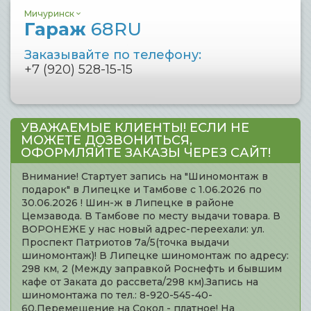
Мичуринск
Гараж
68RU
Заказывайте по телефону:
+7 (920) 528-15-15
УВАЖАЕМЫЕ КЛИЕНТЫ! ЕСЛИ НЕ
МОЖЕТЕ ДОЗВОНИТЬСЯ,
ОФОРМЛЯЙТЕ ЗАКАЗЫ ЧЕРЕЗ САЙТ!
Внимание! Стартует запись на "Шиномонтаж в
подарок" в Липецке и Тамбове с 1.06.2026 по
30.06.2026 ! Шин-ж в Липецке в районе
Цемзавода. В Тамбове по месту выдачи товара. В
ВОРОНЕЖЕ у нас новый адрес-переехали: ул.
Проспект Патриотов 7а/5(точка выдачи
шиномонтаж)! В Липецке шиномонтаж по адресу:
298 км, 2 (Между заправкой Роснефть и бывшим
кафе от Заката до рассвета/298 км).Запись на
шиномонтажа по тел.: 8-920-545-40-
60.Перемещение на Сокол - платное! На