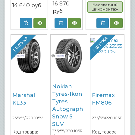
16 870
14 640
руб.
Бесплатный
шиномонтаж
руб.
1 ШТУКА
1 ШТУКА
Nokian
Tyres-Ikon
Marshal
Firemax
Tyres
KL33
FM806
Autograph
Snow 5
235/55/R20 105V
235/55/R20 105T
SUV
235/55/R20 105R
Код товара:
Код товара: