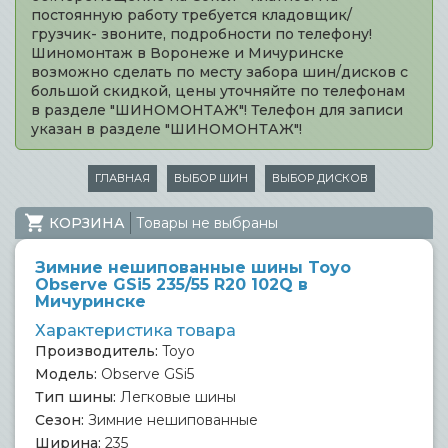
постоянную работу требуется кладовщик/
грузчик- звоните, подробности по телефону!
Шиномонтаж в Воронеже и Мичуринске
возможно сделать по месту забора шин/дисков с
большой скидкой, цены уточняйте по телефонам
в разделе "ШИНОМОНТАЖ"! Телефон для записи
указан в разделе "ШИНОМОНТАЖ"!
ГЛАВНАЯ
ВЫБОР ШИН
ВЫБОР ДИСКОВ
КОРЗИНА
Товары не выбраны
Зимние нешипованные шины Toyo
Observe GSi5 235/55 R20 102Q в
Мичуринске
Характеристика товара
Производитель:
Toyo
Модель:
Observe GSi5
Тип шины:
Легковые шины
Сезон:
Зимние нешипованные
Ширина:
235