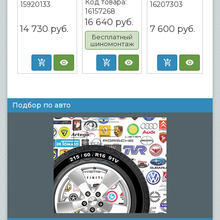
Код товара:
15920133
16207303
16157268
16 640
руб.
14 730
руб.
7 600
руб.
Бесплатный
шиномонтаж
Подбор по авто