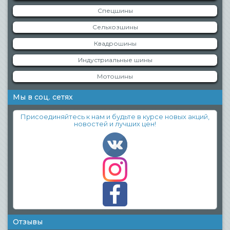
Спецшины
Сельхозшины
Квадрошины
Индустриальные шины
Мотошины
Мы в соц. сетях
Присоединяйтесь к нам и будьте в курсе новых акций,
новостей и лучших цен!
Отзывы