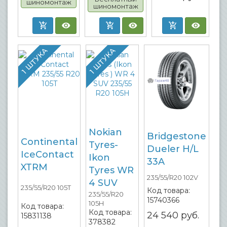
шиномонтаж
шиномонтаж
1 ШТУКА
1 ШТУКА
Nokian
Bridgestone
Continental
Tyres-
Dueler H/L
IceContact
Ikon
33A
XTRM
Tyres WR
235/55/R20 102V
4 SUV
235/55/R20 105T
Код товара:
235/55/R20
15740366
105H
Код товара:
Код товара:
24 540
руб.
15831138
378382