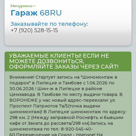
Мичуринск
Гараж
68RU
Заказывайте по телефону:
+7 (920) 528-15-15
УВАЖАЕМЫЕ КЛИЕНТЫ! ЕСЛИ НЕ
МОЖЕТЕ ДОЗВОНИТЬСЯ,
ОФОРМЛЯЙТЕ ЗАКАЗЫ ЧЕРЕЗ САЙТ!
Внимание! Стартует запись на "Шиномонтаж в
подарок" в Липецке и Тамбове с 1.06.2026 по
30.06.2026 ! Шин-ж в Липецке в районе
Цемзавода. В Тамбове по месту выдачи товара. В
ВОРОНЕЖЕ у нас новый адрес-переехали: ул.
Проспект Патриотов 7а/5(точка выдачи
шиномонтаж)! В Липецке шиномонтаж по адресу:
298 км, 2 (Между заправкой Роснефть и бывшим
кафе от Заката до рассвета/298 км).Запись на
шиномонтажа по тел.: 8-920-545-40-
60.Перемещение на Сокол - платное! На