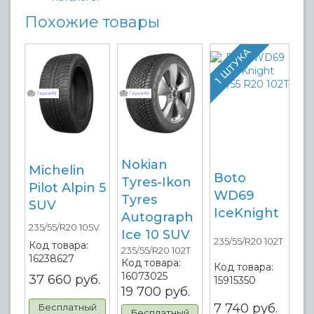
Похожие товары
1 ШТУКА
Nokian
Michelin
Boto
Tyres-Ikon
Pilot Alpin 5
WD69
Tyres
SUV
IceKnight
Autograph
235/55/R20 105V
Ice 10 SUV
235/55/R20 102T
Код товара:
235/55/R20 102T
16238627
Код товара:
Код товара:
16073025
37 660
руб.
15915350
19 700
руб.
7 740
руб.
Бесплатный
Бесплатный