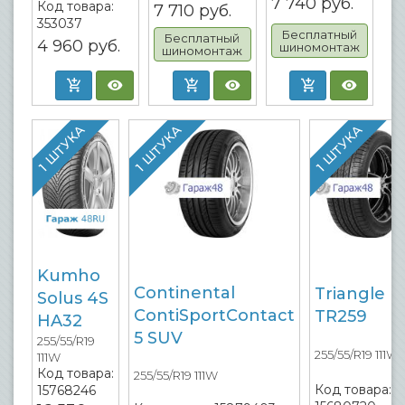
7 740
руб.
Код товара:
7 710
руб.
353037
Бесплатный
Бесплатный
4 960
руб.
шиномонтаж
шиномонтаж
1 ШТУКА
1 ШТУКА
1 ШТУКА
Kumho
Continental
Triangle
Solus 4S
ContiSportContact
TR259
HA32
5 SUV
255/55/R19
255/55/R19 111W
111W
Код товара:
255/55/R19 111W
Код товара:
15768246