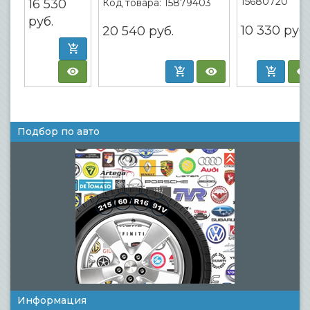
15680720
16 530
Код товара:
15879403
руб.
10 330
руб.
20 540
руб.
Подбор по авто
Информация