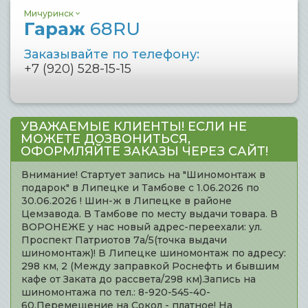
Мичуринск
Гараж
68RU
Заказывайте по телефону:
+7 (920) 528-15-15
УВАЖАЕМЫЕ КЛИЕНТЫ! ЕСЛИ НЕ
МОЖЕТЕ ДОЗВОНИТЬСЯ,
ОФОРМЛЯЙТЕ ЗАКАЗЫ ЧЕРЕЗ САЙТ!
Внимание! Стартует запись на "Шиномонтаж в
подарок" в Липецке и Тамбове с 1.06.2026 по
30.06.2026 ! Шин-ж в Липецке в районе
Цемзавода. В Тамбове по месту выдачи товара. В
ВОРОНЕЖЕ у нас новый адрес-переехали: ул.
Проспект Патриотов 7а/5(точка выдачи
шиномонтаж)! В Липецке шиномонтаж по адресу:
298 км, 2 (Между заправкой Роснефть и бывшим
кафе от Заката до рассвета/298 км).Запись на
шиномонтажа по тел.: 8-920-545-40-
60.Перемещение на Сокол - платное! На