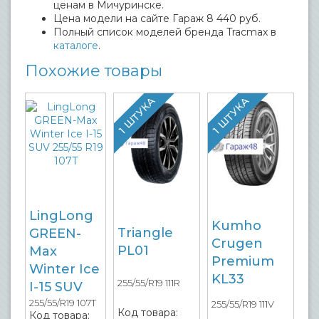
ценам в Мичуринске.
Цена модели на сайте Гараж 8 440 руб.
Полный список моделей бренда Tracmax в
каталоге
.
Похожие товары
1 ШТУКА
1 ШТУКА
LingLong
Kumho
Triangle
GREEN-
Crugen
PL01
Max
Premium
Winter Ice
KL33
255/55/R19 111R
I-15 SUV
255/55/R19 107T
255/55/R19 111V
Код товара:
Код товара: