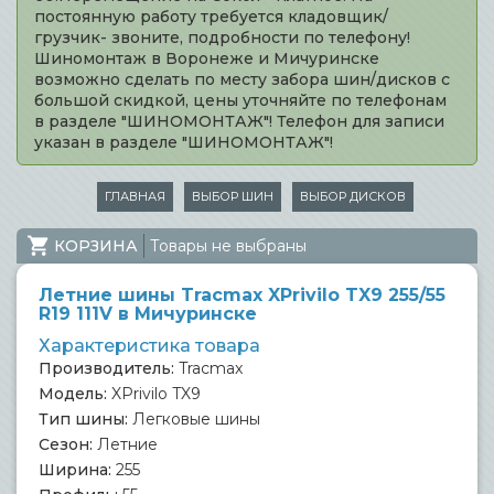
постоянную работу требуется кладовщик/
грузчик- звоните, подробности по телефону!
Шиномонтаж в Воронеже и Мичуринске
возможно сделать по месту забора шин/дисков с
большой скидкой, цены уточняйте по телефонам
в разделе "ШИНОМОНТАЖ"! Телефон для записи
указан в разделе "ШИНОМОНТАЖ"!
ГЛАВНАЯ
ВЫБОР ШИН
ВЫБОР ДИСКОВ
КОРЗИНА
Товары не выбраны
Летние шины Tracmax XPrivilo TX9 255/55
R19 111V в Мичуринске
Характеристика товара
Производитель:
Tracmax
Модель:
XPrivilo TX9
Тип шины:
Легковые шины
Сезон:
Летние
Ширина:
255