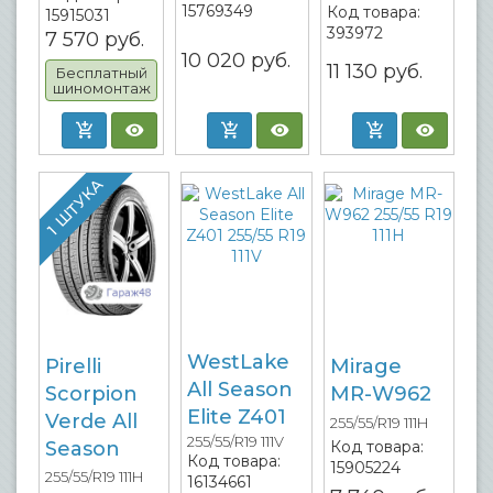
15769349
Код товара:
15915031
393972
7 570
руб.
10 020
руб.
11 130
руб.
Бесплатный
шиномонтаж
1 ШТУКА
WestLake
Pirelli
Mirage
All Season
Scorpion
MR-W962
Elite Z401
Verde All
255/55/R19 111H
255/55/R19 111V
Season
Код товара:
Код товара:
15905224
255/55/R19 111H
16134661