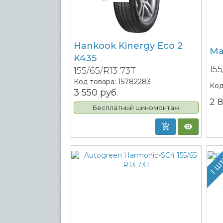
Hankook Kinergy Eco 2
Ma
K435
15
155/65/R13 73T
Код товара:
15782283
Код
3 550
руб.
2 
Бесплатный шиномонтаж
1 Ш