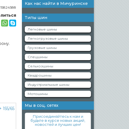
Как нас найти в Мичуринске
:
15824588
литься
Типы шин
Легковые шины
Легкогрузовые шины
фону.
Грузовые шины
Спецшины
Сельхозшины
Квадрошины
Индустриальные шины
Мотошины
Мы в соц. сетях
Присоединяйтесь к нам и
будьте в курсе новых акций,
новостей и лучших цен!