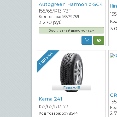
Autogreen Harmonic-SC4
Il
155/65/R13 73T
15
Код товара:
15879759
Код
3 270
руб.
3 
Бесплатный шиномонтаж
1 ШТУКА
GR
Kama 241
15
155/65/R13 73T
Код
2 
Код товара:
5078544