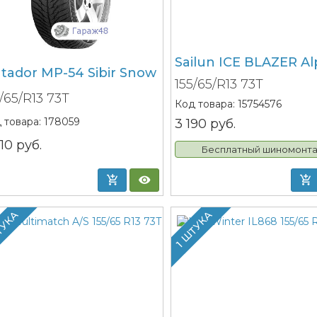
Sailun ICE BLAZER Al
tador MP-54 Sibir Snow
155/65/R13 73T
5/65/R13 73T
Код товара:
15754576
 товара:
178059
3 190
руб.
810
руб.
Бесплатный шиномонт
ТУКА
1 ШТУКА