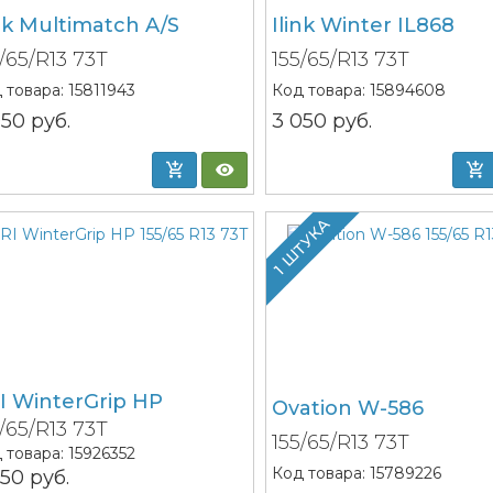
ink Multimatch A/S
Ilink Winter IL868
5/65/R13 73T
155/65/R13 73T
 товара:
15811943
Код товара:
15894608
050
руб.
3 050
руб.
1 ШТУКА
I WinterGrip HP
Ovation W-586
5/65/R13 73T
155/65/R13 73T
 товара:
15926352
Код товара:
15789226
750
руб.