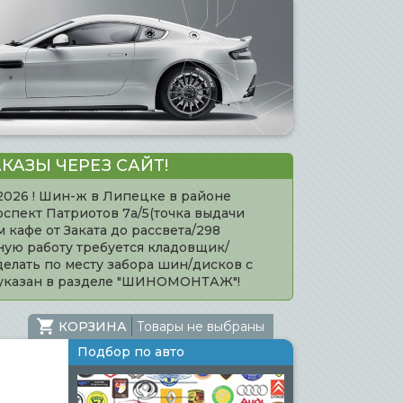
КАЗЫ ЧЕРЕЗ САЙТ!
.2026 ! Шин-ж в Липецке в районе
оспект Патриотов 7а/5(точка выдачи
кафе от Заката до рассвета/298
нную работу требуется кладовщик/
елать по месту забора шин/дисков с
 указан в разделе "ШИНОМОНТАЖ"!
КОРЗИНА
Товары не выбраны
Подбор по авто