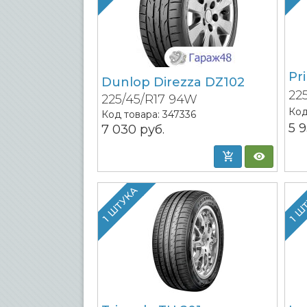
Pr
Dunlop Direzza DZ102
22
225/45/R17 94W
Код
Код товара:
347336
5 
7 030
руб.
1 ШТУКА
1 Ш