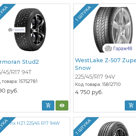
ТУКА
1 ШТУКА
WestLake Z-507 Zup
rmoran Stud2
Snow
5/45/R17 94T
225/45/R17 94V
 товара:
15752781
Код товара:
15812710
190
руб.
4 750
руб.
ТУКА
1 ШТУКА