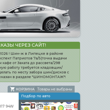
КАЗЫ ЧЕРЕЗ САЙТ!
.2026 ! Шин-ж в Липецке в районе
оспект Патриотов 7а/5(точка выдачи
кафе от Заката до рассвета/298
нную работу требуется кладовщик/
елать по месту забора шин/дисков с
 указан в разделе "ШИНОМОНТАЖ"!
КОРЗИНА
Товары не выбраны
Подбор по авто