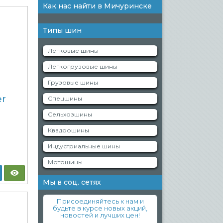
Как нас найти в Мичуринске
Типы шин
Легковые шины
Легкогрузовые шины
Грузовые шины
er
Спецшины
Сельхозшины
Квадрошины
Индустриальные шины
Мотошины
Мы в соц. сетях
Присоединяйтесь к нам и
будьте в курсе новых акций,
новостей и лучших цен!