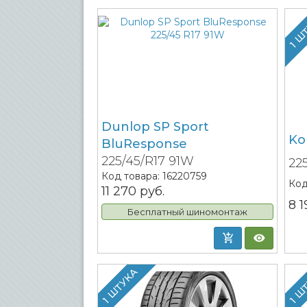
1 Ш
Dunlop SP Sport
Ko
BluResponse
225/45/R17 91W
22
Код товара:
16220759
Код
11 270
руб.
8 
Бесплатный шиномонтаж
1 ШТУКА
1 Ш