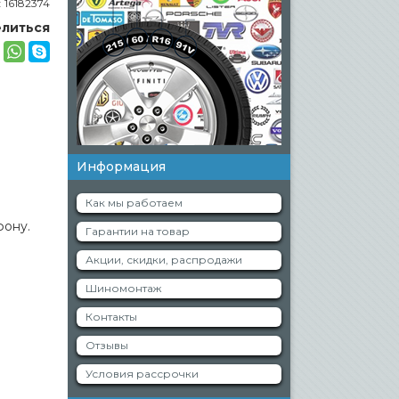
:
16182374
литься
Информация
Как мы работаем
фону.
Гарантии на товар
Акции, скидки, распродажи
Шиномонтаж
Контакты
Отзывы
Условия рассрочки