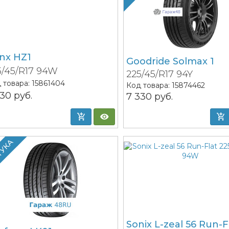
inx HZ1
Goodride Solmax 1
5/45/R17 94W
225/45/R17 94Y
 товара:
15861404
Код товара:
15874462
930
руб.
7 330
руб.
ТУКА
Sonix L-zeal 56 Run-F