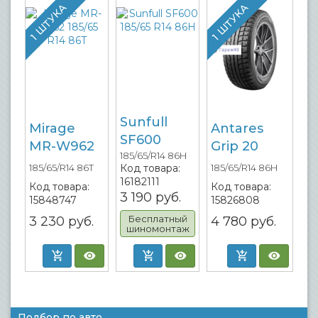
1 ШТУКА
1 ШТУКА
Sunfull
Mirage
Antares
SF600
MR-W962
Grip 20
185/65/R14 86H
Код товара:
185/65/R14 86T
185/65/R14 86H
16182111
Код товара:
Код товара:
3 190
руб.
15848747
15826808
Бесплатный
3 230
руб.
4 780
руб.
шиномонтаж
Подбор по авто