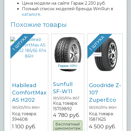
Цена модели на сайте Гараж 2 230 руб.
Полный список моделей бренда WinRun в
каталоге
.
Похожие товары
1 ШТУКА
1 ШТУКА
Sunfull
Habilead
Goodride Z-
SF-W11
ComfortMax
107
185/65/R14 86T
AS H202
ZuperEco
Код товара:
185/65/R14 86H
185/65/R14 86H
15759892
Код товара:
Код товара:
4 780
руб.
394608
15811625
Бесплатный
1 100
руб.
4 500
руб.
шиномонтаж