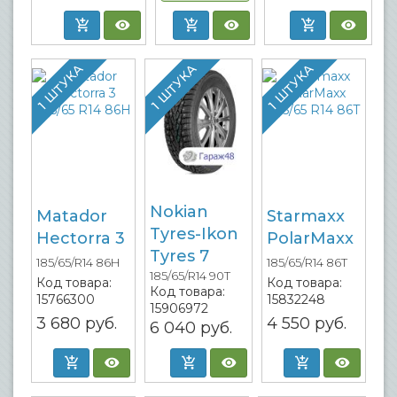
1 ШТУКА
1 ШТУКА
1 ШТУКА
Nokian
Matador
Starmaxx
Tyres-Ikon
Hectorra 3
PolarMaxx
Tyres 7
185/65/R14 86H
185/65/R14 86T
185/65/R14 90T
Код товара:
Код товара:
Код товара:
15766300
15832248
15906972
3 680
руб.
4 550
руб.
6 040
руб.