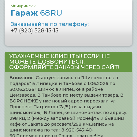
Мичуринск
Гараж
68RU
Заказывайте по телефону:
+7 (920) 528-15-15
УВАЖАЕМЫЕ КЛИЕНТЫ! ЕСЛИ НЕ
МОЖЕТЕ ДОЗВОНИТЬСЯ,
ОФОРМЛЯЙТЕ ЗАКАЗЫ ЧЕРЕЗ САЙТ!
Внимание! Стартует запись на "Шиномонтаж в
подарок" в Липецке и Тамбове с 1.06.2026 по
30.06.2026 ! Шин-ж в Липецке в районе
Цемзавода. В Тамбове по месту выдачи товара. В
ВОРОНЕЖЕ у нас новый адрес-переехали: ул.
Проспект Патриотов 7а/5(точка выдачи
шиномонтаж)! В Липецке шиномонтаж по адресу:
298 км, 2 (Между заправкой Роснефть и бывшим
кафе от Заката до рассвета/298 км).Запись на
шиномонтажа по тел.: 8-920-545-40-
60.Перемещение на Сокол - платное! На