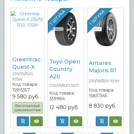
1 ШТУКА
1 ШТУКА
Greentrac
Toyo Open
Antares
Quest-X
Country
Majoris R1
235/55/R20
A20
105W
235/55/R20 105H
Код товара:
235/55/R20 102T
Код товара:
15915357
Код товара:
15831345
9 580
руб.
359984
8 830
руб.
Бесплатный
12 480
руб.
шиномонтаж