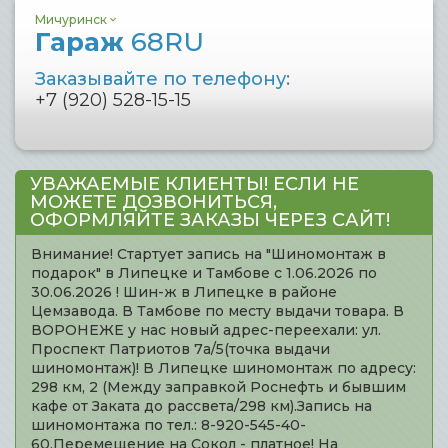
Мичуринск
Гараж
68RU
Заказывайте по телефону:
+7 (920) 528-15-15
УВАЖАЕМЫЕ КЛИЕНТЫ! ЕСЛИ НЕ
МОЖЕТЕ ДОЗВОНИТЬСЯ,
ОФОРМЛЯЙТЕ ЗАКАЗЫ ЧЕРЕЗ САЙТ!
Внимание! Стартует запись на "Шиномонтаж в
подарок" в Липецке и Тамбове с 1.06.2026 по
30.06.2026 ! Шин-ж в Липецке в районе
Цемзавода. В Тамбове по месту выдачи товара. В
ВОРОНЕЖЕ у нас новый адрес-переехали: ул.
Проспект Патриотов 7а/5(точка выдачи
шиномонтаж)! В Липецке шиномонтаж по адресу:
298 км, 2 (Между заправкой Роснефть и бывшим
кафе от Заката до рассвета/298 км).Запись на
шиномонтажа по тел.: 8-920-545-40-
60.Перемещение на Сокол - платное! На