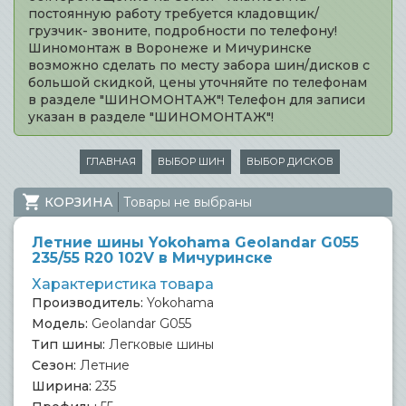
постоянную работу требуется кладовщик/
грузчик- звоните, подробности по телефону!
Шиномонтаж в Воронеже и Мичуринске
возможно сделать по месту забора шин/дисков с
большой скидкой, цены уточняйте по телефонам
в разделе "ШИНОМОНТАЖ"! Телефон для записи
указан в разделе "ШИНОМОНТАЖ"!
ГЛАВНАЯ
ВЫБОР ШИН
ВЫБОР ДИСКОВ
КОРЗИНА
Товары не выбраны
Летние шины Yokohama Geolandar G055
235/55 R20 102V в Мичуринске
Характеристика товара
Производитель:
Yokohama
Модель:
Geolandar G055
Тип шины:
Легковые шины
Сезон:
Летние
Ширина:
235