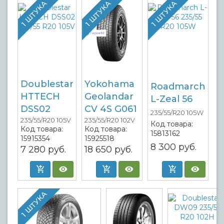
1 ШТУКА
1 ШТУКА
1 ШТУКА
Doublestar
Yokohama
Roadmarch
HTTECH
Geolandar
L-Zeal 56
DSS02
CV 4S G061
235/55/R20 105W
235/55/R20 105V
235/55/R20 102V
Код товара:
Код товара:
Код товара:
15813162
15915354
15925518
8 300
руб.
7 280
руб.
18 650
руб.
1 ШТУКА