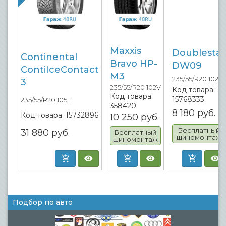
Maxxis
Doublestar
Continental
Bravo HP-
DW09
ContiIceContact
M3
235/55/R20 102H
3
235/55/R20 102V
Код товара:
Код товара:
15768333
235/55/R20 105T
358420
8 180
руб.
Код товара:
15732896
10 250
руб.
Бесплатный
31 880
руб.
Бесплатный
шиномонтаж
шиномонтаж
Подбор по авто