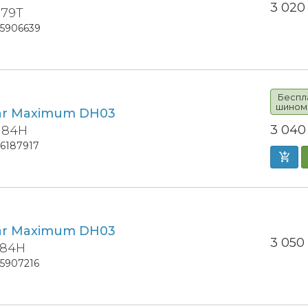
3 02
 79T
15906639
Беспл
шином
ar Maximum DH03
3 04
5 84H
16187917
ar Maximum DH03
3 05
 84H
15907216