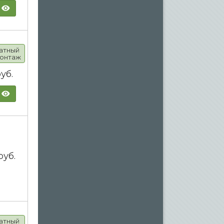
атный
онтаж
уб.
руб.
атный