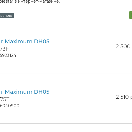
estar в интернет-магазине.
ыванию
ar Maximum DH05
2 50
 73H
15923124
ar Maximum DH05
2 510
 75T
16040900