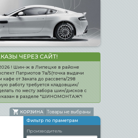
КАЗЫ ЧЕРЕЗ САЙТ!
.2026 ! Шин-ж в Липецке в районе
оспект Патриотов 7а/5(точка выдачи
кафе от Заката до рассвета/298
нную работу требуется кладовщик/
елать по месту забора шин/дисков с
 указан в разделе "ШИНОМОНТАЖ"!
КОРЗИНА
Товары не выбраны
Фильтр по праметрам
Производитель