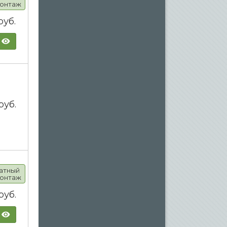
онтаж
руб.
руб.
атный
онтаж
руб.