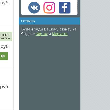
0
руб.
Отзывы
Будем рады Вашему отзыву на
Яндекс
Картах
и
Маркете
атный
онтаж
0
руб.
0
руб.