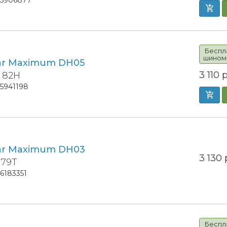
Беспл
шином
ar Maximum DH05
3 110
р
4 82H
15941198
ar Maximum DH03
3 130
 79T
16183351
Беспл