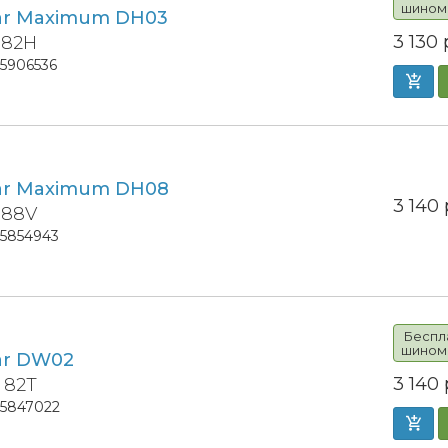
шином
ar Maximum DH03
3 130
 82H
15906536
ar Maximum DH08
3 140
 88V
15854943
Беспл
шином
ar DW02
3 140
 82T
15847022