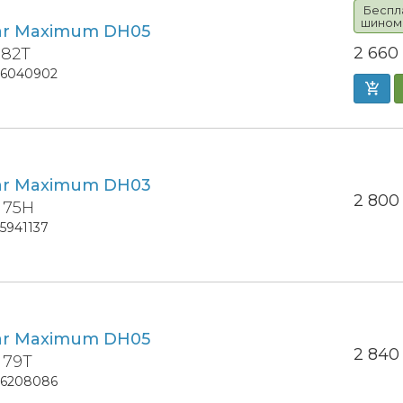
Беспл
шином
ar Maximum DH05
2 66
 82T
16040902
ar Maximum DH03
2 80
 75H
15941137
ar Maximum DH05
2 84
 79T
16208086