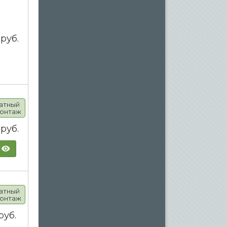
0
руб.
атный
онтаж
0
руб.
атный
онтаж
руб.