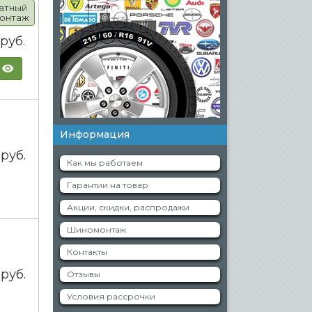
атный
онтаж
0
руб.
Информация
0
руб.
Как мы работаем
Гарантии на товар
Акции, скидки, распродажи
Шиномонтаж
Контакты
0
руб.
Отзывы
Условия рассрочки