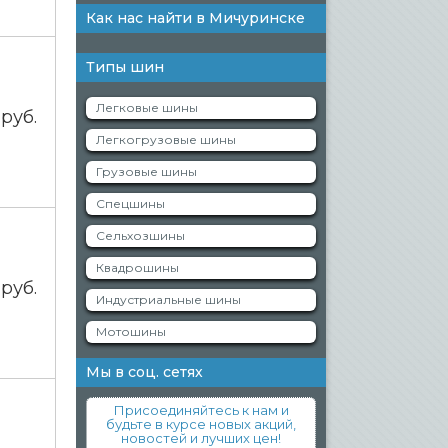
Как нас найти в Мичуринске
Типы шин
Легковые шины
0
руб.
Легкогрузовые шины
Грузовые шины
Спецшины
Сельхозшины
Квадрошины
0
руб.
Индустриальные шины
Мотошины
Мы в соц. сетях
Присоединяйтесь к нам и
будьте в курсе новых акций,
новостей и лучших цен!