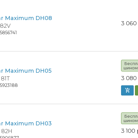
ar Maximum DH08
3 06
 82V
15856741
Беспл
шином
ar Maximum DH05
3 08
 81T
15923188
Беспл
шином
ar Maximum DH03
3 100
4 82H
15906877