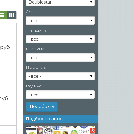
Doublestar
Сезон
- все -
Тип шины
- все -
0
руб.
Ширина
- все -
Профиль
- все -
Радиус
- все -
руб.
Подбор по авто