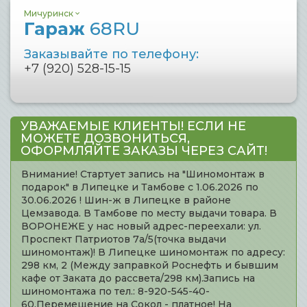
Мичуринск
Гараж
68RU
Заказывайте по телефону:
+7 (920) 528-15-15
УВАЖАЕМЫЕ КЛИЕНТЫ! ЕСЛИ НЕ
МОЖЕТЕ ДОЗВОНИТЬСЯ,
ОФОРМЛЯЙТЕ ЗАКАЗЫ ЧЕРЕЗ САЙТ!
Внимание! Стартует запись на "Шиномонтаж в
подарок" в Липецке и Тамбове с 1.06.2026 по
30.06.2026 ! Шин-ж в Липецке в районе
Цемзавода. В Тамбове по месту выдачи товара. В
ВОРОНЕЖЕ у нас новый адрес-переехали: ул.
Проспект Патриотов 7а/5(точка выдачи
шиномонтаж)! В Липецке шиномонтаж по адресу:
298 км, 2 (Между заправкой Роснефть и бывшим
кафе от Заката до рассвета/298 км).Запись на
шиномонтажа по тел.: 8-920-545-40-
60.Перемещение на Сокол - платное! На