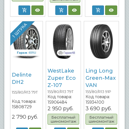
1 ШТУКА
WestLake
Ling Long
Delinte
Zuper Eco
Green-Max
DH2
Z-107
VAN
155/80/R13 79T
155/80/R13 91P
155/80/R13 79T
Код товара:
Код товара:
Код товара:
15906484
15934100
15808729
2 950
руб.
3 690
руб.
2 790
руб.
Бесплатный
Бесплатный
шиномонтаж
шиномонтаж