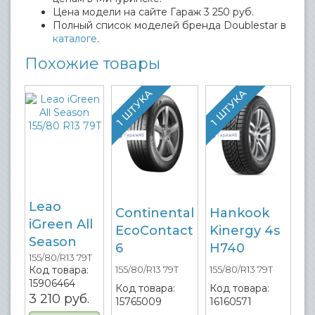
Цена модели на сайте Гараж 3 250 руб.
Полный список моделей бренда Doublestar в
каталоге
.
Похожие товары
1 ШТУКА
1 ШТУКА
Leao
Continental
Hankook
iGreen All
EcoContact
Kinergy 4s
Season
6
H740
155/80/R13 79T
Код товара:
155/80/R13 79T
155/80/R13 79T
15906464
Код товара:
Код товара:
3 210
руб.
15765009
16160571