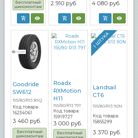
Бесплатный
2 910
руб.
4 080
руб.
шиномонтаж
1 ШТУКА
Roadx
Goodride
Landsail
RXMotion
SW612
CT6
H11
155/80/R13 85Q
155/80/R13 79T
155/80/R13 90N
Код товара:
Код товара:
16234061
Код товара:
15919727
3 460
руб.
15855299
3 000
руб.
Бесплатный
3 370
руб.
Бесплатный
шиномонтаж
шиномонтаж