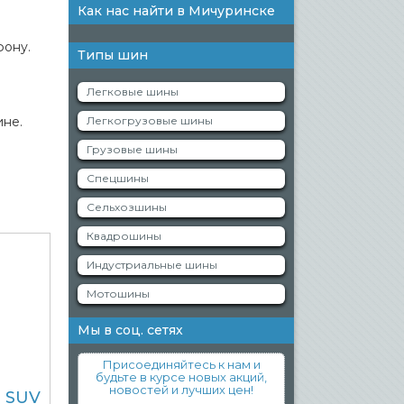
Как нас найти в Мичуринске
фону.
Типы шин
Легковые шины
ине.
Легкогрузовые шины
Грузовые шины
Спецшины
Сельхозшины
Квадрошины
Индустриальные шины
Мотошины
Мы в соц. сетях
Присоединяйтесь к нам и
будьте в курсе новых акций,
новостей и лучших цен!
4 SUV