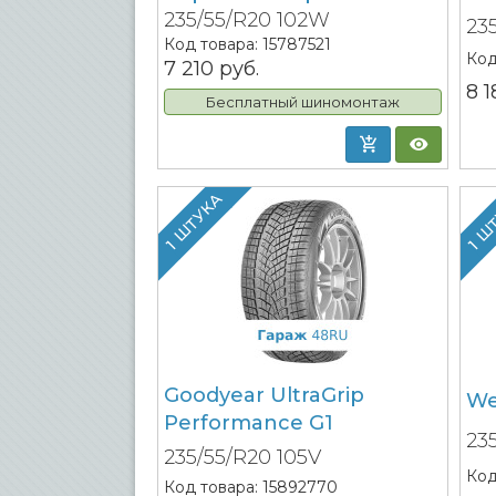
235/55/R20 102W
23
Код товара:
15787521
Код
7 210
руб.
8 
Бесплатный шиномонтаж
1 ШТУКА
1 Ш
Goodyear UltraGrip
We
Performance G1
23
235/55/R20 105V
Код
Код товара:
15892770