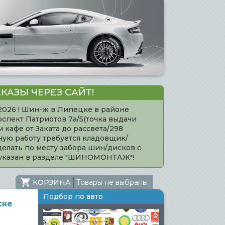
КАЗЫ ЧЕРЕЗ САЙТ!
.2026 ! Шин-ж в Липецке в районе
оспект Патриотов 7а/5(точка выдачи
кафе от Заката до рассвета/298
нную работу требуется кладовщик/
елать по месту забора шин/дисков с
 указан в разделе "ШИНОМОНТАЖ"!
КОРЗИНА
Товары не выбраны
Подбор по авто
ске