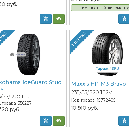
180
руб.
Бесплатный шиномонт
ТУКА
1 ШТУКА
kohama IceGuard Stud
Maxxis HP-M3 Bravo
35
235/55/R20 102V
5/55/R20 102T
Код товара:
15772405
 товара:
356227
10 910
руб.
 320
руб.