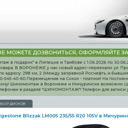
НЕ МОЖЕТЕ ДОЗВОНИТЬСЯ, ОФОРМЛЯЙТЕ ЗА
таж в подарок" в Липецке и Тамбове с 1.06.2026 по 30.06
товара. В ВОРОНЕЖЕ у нас новый адрес-переехали: ул. Пр
адресу: 298 км, 2 (Между заправкой Роснефть и бывшим 
920-545-40-60.Перемещение на Сокол - платное! На постоя
ефону! Шиномонтаж в Воронеже и Мичуринске возможно сд
телефонам в разделе "ШИНОМОНТАЖ"! Телефон для записи
ЫБОР ДИСКОВ
stone Blizzak LM005 235/55 R20 105V в Мичурин