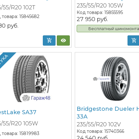
235/55/R20 105W
5/55/R20 102T
Код товара:
15855595
 товара:
15845682
27 950
руб.
180
руб.
Бесплатный шиномонт
ТУКА
Bridgestone Dueler 
stLake SA37
33A
5/55/R20 105W
235/55/R20 102V
Код товара:
15740366
 товара:
15819983
24 540
руб.