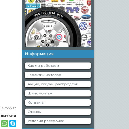
Информация
Как мы работаем
Гарантии на товар
Акции, скидки, распродажи
Шиномонтаж
Контакты
:
15753387
Отзывы
литься
Условия рассрочки