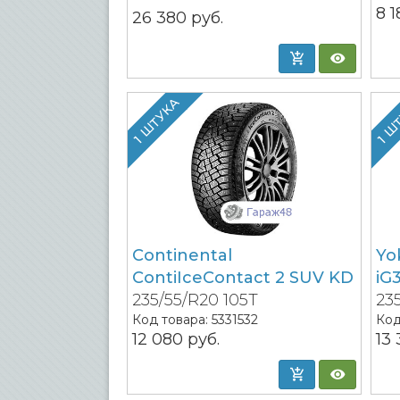
8 
26 380
руб.
1 ШТУКА
1 Ш
Continental
Yo
ContiIceContact 2 SUV KD
iG
235/55/R20 105T
23
Код товара:
5331532
Код
12 080
руб.
13