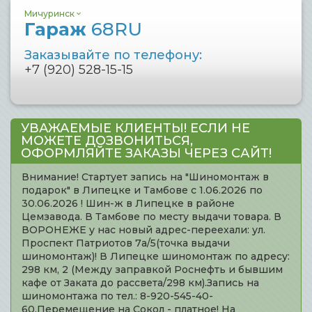
Мичуринск
Гараж
68RU
Заказывайте по телефону:
+7 (920) 528-15-15
УВАЖАЕМЫЕ КЛИЕНТЫ! ЕСЛИ НЕ
МОЖЕТЕ ДОЗВОНИТЬСЯ,
ОФОРМЛЯЙТЕ ЗАКАЗЫ ЧЕРЕЗ САЙТ!
Внимание! Стартует запись на "Шиномонтаж в
подарок" в Липецке и Тамбове с 1.06.2026 по
30.06.2026 ! Шин-ж в Липецке в районе
Цемзавода. В Тамбове по месту выдачи товара. В
ВОРОНЕЖЕ у нас новый адрес-переехали: ул.
Проспект Патриотов 7а/5(точка выдачи
шиномонтаж)! В Липецке шиномонтаж по адресу:
298 км, 2 (Между заправкой Роснефть и бывшим
кафе от Заката до рассвета/298 км).Запись на
шиномонтажа по тел.: 8-920-545-40-
60.Перемещение на Сокол - платное! На