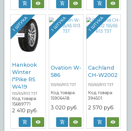
1 ШТУКА
1 ШТУКА
1 ШТУКА
Hankook
Ovation W-
Cachland
Winter
586
CH-W2002
i*Pike RS
155/65/R13 73T
155/65/R13 73T
W419
Код товара:
Код товара:
155/65/R13 73T
15906418
394501
Код товара:
15689771
3 020
руб.
2 570
руб.
2 410
руб.