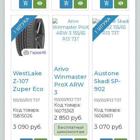
1 ШТУКА
1 ШТУКА
Arivo
WestLake
Austone
Winmaster
Z-107
Skadi SP-
ProX ARW
Zuper Eco
902
3
155/65/R13 73T
155/65/R13 73T
155/65/R13 73T
Код товара:
Код товара:
Код товара:
16075363
15815026
16069611
2 850
руб.
3 090
руб.
3 070
руб.
Бесплатный
шиномонтаж