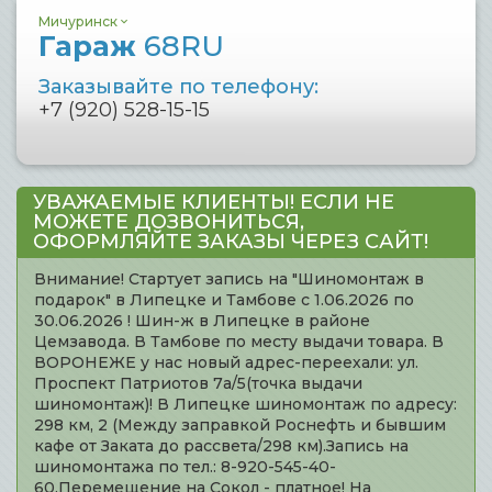
Мичуринск
Гараж
68RU
Заказывайте по телефону:
+7 (920) 528-15-15
УВАЖАЕМЫЕ КЛИЕНТЫ! ЕСЛИ НЕ
МОЖЕТЕ ДОЗВОНИТЬСЯ,
ОФОРМЛЯЙТЕ ЗАКАЗЫ ЧЕРЕЗ САЙТ!
Внимание! Стартует запись на "Шиномонтаж в
подарок" в Липецке и Тамбове с 1.06.2026 по
30.06.2026 ! Шин-ж в Липецке в районе
Цемзавода. В Тамбове по месту выдачи товара. В
ВОРОНЕЖЕ у нас новый адрес-переехали: ул.
Проспект Патриотов 7а/5(точка выдачи
шиномонтаж)! В Липецке шиномонтаж по адресу:
298 км, 2 (Между заправкой Роснефть и бывшим
кафе от Заката до рассвета/298 км).Запись на
шиномонтажа по тел.: 8-920-545-40-
60.Перемещение на Сокол - платное! На