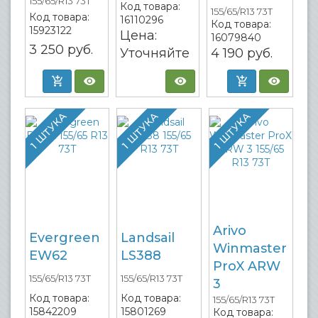
155/65/R13 73T
Код товара:
155/65/R13 73T
Код товара:
16110296
Код товара:
15923122
Цена:
16079840
3 250
руб.
Уточняйте
4 190
руб.
1 ШТУКА
1 ШТУКА
1 ШТУКА
Arivo
Evergreen
Landsail
Winmaster
EW62
LS388
ProX ARW
155/65/R13 73T
155/65/R13 73T
3
Код товара:
Код товара:
155/65/R13 73T
15842209
15801269
Код товара: