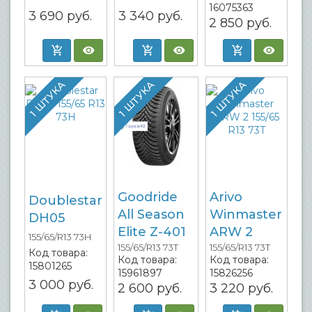
16075363
3 690
руб.
3 340
руб.
2 850
руб.
1 ШТУКА
1 ШТУКА
1 ШТУКА
Goodride
Arivo
Doublestar
All Season
Winmaster
DH05
Elite Z-401
ARW 2
155/65/R13 73H
155/65/R13 73T
155/65/R13 73T
Код товара:
Код товара:
Код товара:
15801265
15961897
15826256
3 000
руб.
2 600
руб.
3 220
руб.