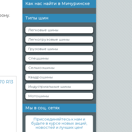
Как нас найти в Мичуринске
фону.
Типы шин
Легковые шины
Легкогрузовые шины
Грузовые шины
Спецшины
Сельхозшины
Квадрошины
Индустриальные шины
Мотошины
Мы в соц. сетях
Присоединяйтесь к нам и
будьте в курсе новых акций,
новостей и лучших цен!