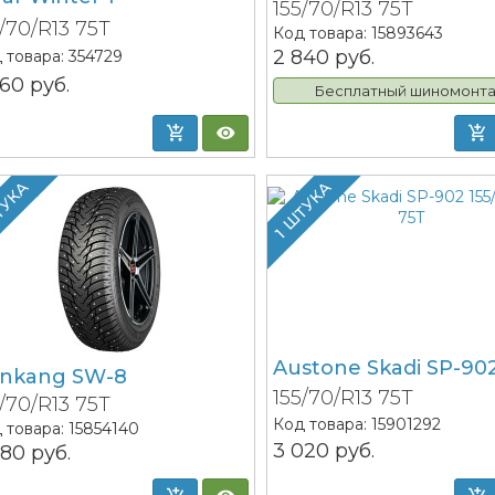
155/70/R13 75T
5/70/R13 75T
Код товара:
15893643
2 840
руб.
 товара:
354729
560
руб.
Бесплатный шиномонт
ТУКА
1 ШТУКА
Austone Skadi SP-90
nkang SW-8
155/70/R13 75T
5/70/R13 75T
Код товара:
15901292
 товара:
15854140
3 020
руб.
380
руб.