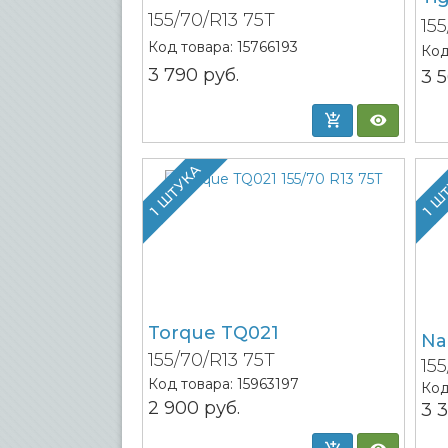
155/70/R13 75T
15
Код товара:
15766193
Код
3 790
руб.
3 
1 ШТУКА
1 Ш
Torque TQ021
Na
155/70/R13 75T
15
Код товара:
15963197
Код
2 900
руб.
3 