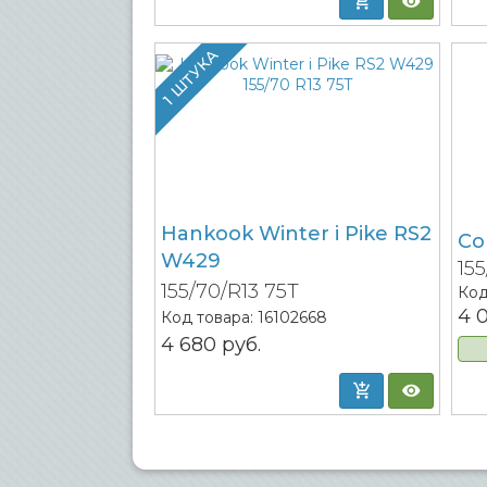
1 ШТУКА
Hankook Winter i Pike RS2
Co
W429
15
155/70/R13 75T
Код
4 
Код товара:
16102668
4 680
руб.