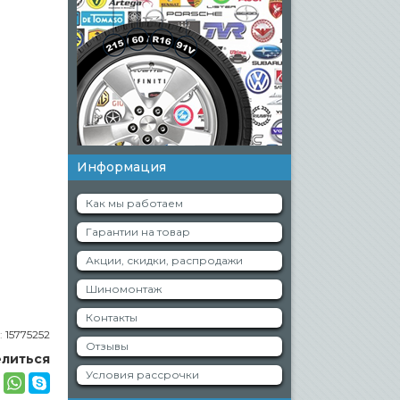
Информация
Как мы работаем
Гарантии на товар
Акции, скидки, распродажи
Шиномонтаж
Контакты
:
15775252
Отзывы
литься
Условия рассрочки