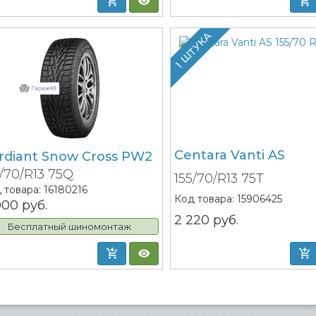
1 ШТУКА
Centara Vanti AS
rdiant Snow Cross PW2
5/70/R13 75Q
155/70/R13 75T
 товара:
16180216
Код товара:
15906425
000
руб.
2 220
руб.
Бесплатный шиномонтаж