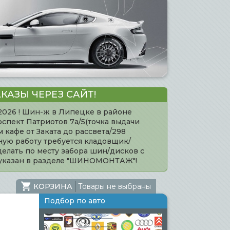
КАЗЫ ЧЕРЕЗ САЙТ!
.2026 ! Шин-ж в Липецке в районе
оспект Патриотов 7а/5(точка выдачи
кафе от Заката до рассвета/298
нную работу требуется кладовщик/
елать по месту забора шин/дисков с
 указан в разделе "ШИНОМОНТАЖ"!
КОРЗИНА
Товары не выбраны
Подбор по авто